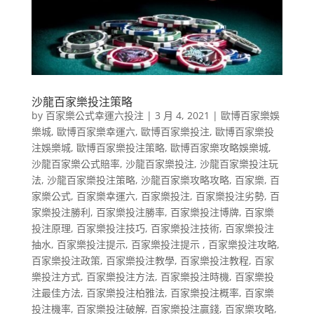
沙龍百家樂投注策略
by
百家樂公式幸運六投注
|
3 月 4, 2021
|
歐博百家樂娛
樂城
,
歐博百家樂幸運六
,
歐博百家樂投注
,
歐博百家樂投
注娛樂城
,
歐博百家樂投注策略
,
歐博百家樂攻略娛樂城
,
沙龍百家樂公式賠率
,
沙龍百家樂投注
,
沙龍百家樂投注玩
法
,
沙龍百家樂投注策略
,
沙龍百家樂攻略攻略
,
百家樂
,
百
家樂公式
,
百家樂幸運六
,
百家樂投注
,
百家樂投注劣勢
,
百
家樂投注勝利
,
百家樂投注勝率
,
百家樂投注博牌
,
百家樂
投注原理
,
百家樂投注技巧
,
百家樂投注技術
,
百家樂投注
抽水
,
百家樂投注提示
,
百家樂投注提示
,
百家樂投注攻略
,
百家樂投注政策
,
百家樂投注教學
,
百家樂投注教程
,
百家
樂投注方式
,
百家樂投注方法
,
百家樂投注時機
,
百家樂投
注最佳方法
,
百家樂投注柏雅法
,
百家樂投注概率
,
百家樂
投注機率
,
百家樂投注破解
,
百家樂投注贏錢
,
百家樂攻略
,