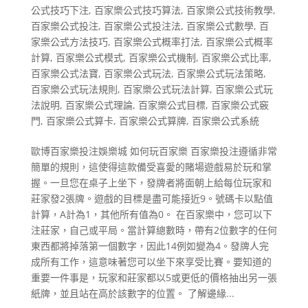
公式技巧下注
,
百家樂公式技巧算法
,
百家樂公式技術教學
,
百家樂公式投注
,
百家樂公式投注法
,
百家樂公式數學
,
百
家樂公式方法技巧
,
百家樂公式概率打法
,
百家樂公式概率
計算
,
百家樂公式模式
,
百家樂公式機制
,
百家樂公式比率
,
百家樂公式法寶
,
百家樂公式玩法
,
百家樂公式玩法策略
,
百家樂公式玩法規則
,
百家樂公式玩法計算
,
百家樂公式玩
法說明
,
百家樂公式理論
,
百家樂公式目標
,
百家樂公式竅
門
,
百家樂公式算卡
,
百家樂公式算牌
,
百家樂公式系統
歐博百家樂投注娛樂城 如何玩百家樂 百家樂投注遵循非常
簡單的規則，這使得這款備受喜愛的賭場遊戲易於玩和掌
握。一旦您在桌子上坐下，發牌者將面朝上給每位玩家和
莊家發2張牌。遊戲的目標是盡可能接近9。號碼卡以點值
計算，A計為1，其他所有值為0。 在百家樂中，您可以下
注莊家，自己或平局。當計算總數時，帶有2位數字的任何
東西都將掉落第一個數字，因此14例如變為4。發牌人完
成所有工作，這意味著您可以坐下來享受比賽。要知道的
重要一件事是，玩家和莊家都以5或更低的價格抽出另一張
紙牌，並且站在高於該數字的位置。 了解邊緣...