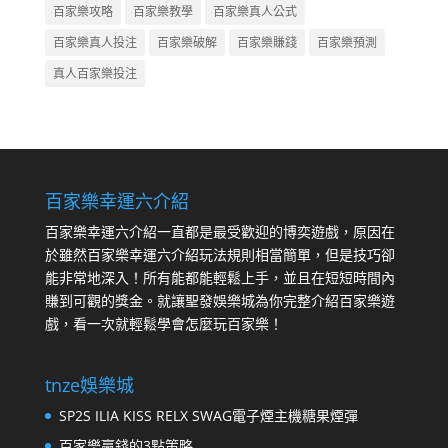
百家樂攻略
百家樂教學
百家樂真人公式
百家樂真人投注
百家樂破解
百家樂賺錢
百家樂預測
真人百家樂投注
百家樂幸運六介紹
百家樂幸運六介紹一直都是最受歡迎的博奕遊戲，原因在
於雖然百家樂幸運六介紹玩法規則相當簡單，但是技巧卻
能非常地深入！所有能都能輕鬆上手，並且在短短時間內
賺到可觀的獎金。就讓聖發娛樂城為你完整介紹百家樂遊
戲，看一次就輕鬆學會怎麼玩百家樂！
tnze娛樂城
SP2S ILIA KISS RELX SWAG電子煙主機糖果煙彈
百家樂贏錢的3點策略