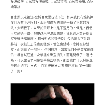
投注破解
,
百家樂投注贏錢
,
百家樂攻略
,
百家樂秘訣
,
百家
樂賺錢
百家樂玩法投注-歐博百家樂玩法下注 如果我們有錢扔掉
並且沒有下注限制，那麼加倍系統將是一種了不起的方
法，太糟糕了，以至於實際上它是不適用的。但是，我們
可以通過一些小的更改來解決此問題，使其適用於在線百
家樂玩法賭博廳。 積分形式的雙倍投注包括每次下注時，
將前一次投注加倍直到獲勝。當您贏錢時，您將全部透
支，而您贏了一部分。 這個概念，如果我們不是嘗試像翻
倍一樣嘗試通過一次擊鍵來重置損失，而是開發了一種行
為，可以讓我們用幾隻手挽回損失，那麼我們可以採用風
險較小的下注方式。 百家樂玩法說明 來回移動 第一個例
子：到1...