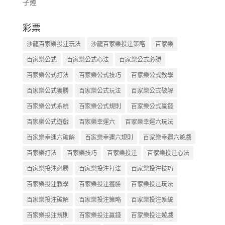
子煙
彩票
沙龍百家樂投注玩法
沙龍百家樂投注策略
百家樂
百家樂公式
百家樂公式心法
百家樂公式必勝
百家樂公式打法
百家樂公式技巧
百家樂公式教學
百家樂公式獲勝
百家樂公式玩法
百家樂公式破解
百家樂公式系統
百家樂公式規則
百家樂公式贏錢
百家樂公式遊戲
百家樂幸運六
百家樂幸運六玩法
百家樂幸運六破解
百家樂幸運六規則
百家樂幸運六遊戲
百家樂打法
百家樂技巧
百家樂投注
百家樂投注心法
百家樂投注必勝
百家樂投注打法
百家樂投注技巧
百家樂投注教學
百家樂投注獲勝
百家樂投注玩法
百家樂投注破解
百家樂投注策略
百家樂投注系統
百家樂投注規則
百家樂投注贏錢
百家樂投注遊戲