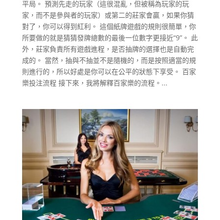
平局。 預測先走的玩家（這很混亂，但被稱為玩家的玩
家，而不是參與者的玩家）或第二的莊家會贏，如果你猜
對了，你可以得到紅利。 這個紙牌遊戲的規則很簡單，你
所要做的就是猜猜發牌總數的最後一位數字更接近“9”。 此
外，莊家負責所有遊戲進程，是否抽牌的選擇也是自動完
成的。 當然，抽與不抽並不是隨機的，而是按照適當的規
則進行的，所以好處是你可以在公平的狀態下享受。 百家
樂投注流程 接下來，我將解釋百家樂的流程。...