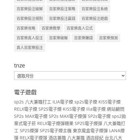
百家樂投注破解
百家樂投注策略
百家樂投注系統
百家樂投注規則
百家樂投注贏錢
百家樂投注遊戲
百家樂攻略
百家樂教學
百家樂真人公式
百家樂真人投注
百家樂破解
百家樂賺錢
百家樂預測
真人百家樂投注
tnze
tnze
電子遊戲
sp2s
八大兼職打工
ILIA電子煙
sp2s電子煙
KISS電子煙
RELX電子煙
SP2S電子煙
KISS電子煙
ilia電子煙
網站顧問
SP2s MAX電子煙
SP2s MAX電子煙彈
SP2s電子煙
sps2拋
棄式電子菸
RELX電子煙彈糖果
SP2S電子煙彈
八大兼職打
工
SP2S煙彈
SP2S電子煙主機
東京魔盒電子煙彈
LANA煙
彈
RELX電子煙彈
酒店兼職
八大兼職
酒店經紀
台北八大