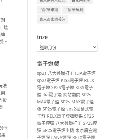
百家樂真人投注
百家樂破解
百家樂賺錢
百家樂預測
真人百家樂投注
預測
 這
抽牌
tnze
受。
tnze
電子遊戲
sp2s
八大兼職打工
ILIA電子煙
sp2s電子煙
KISS電子煙
RELX
玩法
電子煙
SP2S電子煙
KISS電子
家樂
煙
ilia電子煙
網站顧問
SP2s
巧投
MAX電子煙
SP2s MAX電子煙
勝
,
彈
SP2s電子煙
sps2拋棄式電
子菸
RELX電子煙彈糖果
SP2S
電子煙彈
八大兼職打工
SP2S煙
分享
彈
SP2S電子煙主機
東京魔盒電
如果
子煙彈
LANA煙彈
RELX電子煙