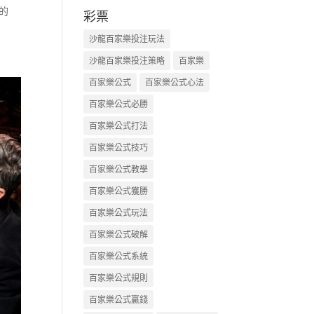
的
彩票
沙龍百家樂投注玩法
沙龍百家樂投注策略
百家樂
百家樂公式
百家樂公式心法
百家樂公式必勝
百家樂公式打法
百家樂公式技巧
百家樂公式教學
百家樂公式獲勝
百家樂公式玩法
百家樂公式破解
百家樂公式系統
百家樂公式規則
百家樂公式贏錢