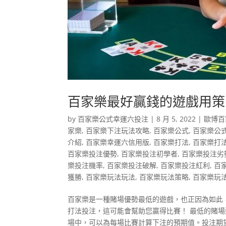
百家樂最好贏錢的遊戲用策
by
百家樂公式幸運六投注
|
8 月 5, 2022
|
歐博百
家樂
,
百家樂下注玩法攻略
,
百家樂公式
,
百家樂公
介紹
,
百家樂幸運六信用版
,
百家樂打法
,
百家樂打
百家樂投注優勢
,
百家樂投注初學者
,
百家樂投注劣
樂投注機率
,
百家樂投注破解
,
百家樂投注紅利
,
百
獲勝
,
百家樂玩法玩法
,
百家樂玩法策略
,
百家樂玩
百家樂是一種賭場優勢最低的遊戲，也正因為如此
打法投注，這可能會幫助您贏得比賽！ 最低的賭場邊
場中，可以為每場比賽計算下注的預期值。投注期望