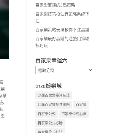
百家樂贏錢的3點策略
百家樂技巧投注有策略系統下
注
百家樂策略玩法教你下注贏錢
百家樂最好贏錢的遊戲用策略
技巧玩
百家樂幸運六
百
家
技
樂
tnze娛樂城
家樂
幸
家樂
沙龍百家樂投注玩法
運
統
,
六
沙龍百家樂投注策略
百家樂
技
百家樂公式
百家樂公式心法
家樂
百家樂公式必勝
百家樂公式打法