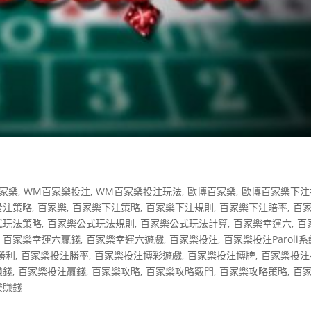
百家樂
,
WM百家樂投注
,
WM百家樂投注玩法
,
歐博百家樂
,
歐博百家樂下注
投注策略
,
百家樂
,
百家樂下注策略
,
百家樂下注規則
,
百家樂下注賠率
,
百
式玩法策略
,
百家樂公式玩法規則
,
百家樂公式玩法計算
,
百家樂幸運六
,
百
,
百家樂幸運六贏錢
,
百家樂幸運六遊戲
,
百家樂投注
,
百家樂投注Paroli系
勝利
,
百家樂投注勝率
,
百家樂投注博彩遊戲
,
百家樂投注博牌
,
百家樂投注
賺錢
,
百家樂投注贏錢
,
百家樂攻略
,
百家樂攻略竅門
,
百家樂攻略策略
,
百
樂賺錢