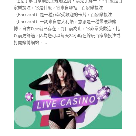
在您了解百家樂投注規則之前，請先了解一下。什麼是百
家樂投注，它是什麼，它來自哪裡。百家樂投注
（Baccarat）是一種非常受歡迎的卡片，百家樂投注
（baccarat）一詞來自意大利語，意思是一種零硬幣賭
博，自古以來就已存在。到目前為止，它非常受歡迎，比
以前更舒適，因為您可以每天24小時在線玩百家樂投注或
打開賭博網站。...