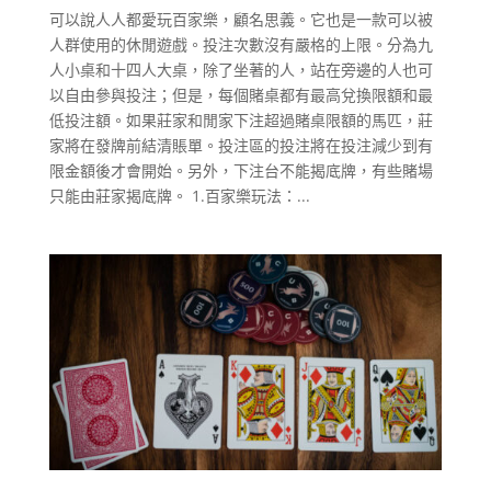
可以說人人都愛玩百家樂，顧名思義。它也是一款可以被
人群使用的休閒遊戲。投注次數沒有嚴格的上限。分為九
人小桌和十四人大桌，除了坐著的人，站在旁邊的人也可
以自由參與投注；但是，每個賭桌都有最高兌換限額和最
低投注額。如果莊家和閒家下注超過賭桌限額的馬匹，莊
家將在發牌前結清賬單。投注區的投注將在投注減少到有
限金額後才會開始。另外，下注台不能揭底牌，有些賭場
只能由莊家揭底牌。 1.百家樂玩法：...