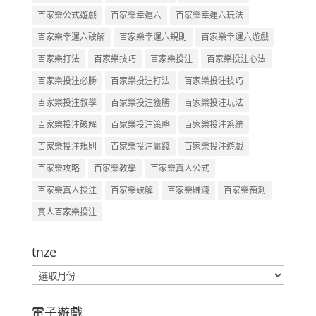
百家樂公式遊戲
百家樂幸運六
百家樂幸運六玩法
百家樂幸運六破解
百家樂幸運六規則
百家樂幸運六遊戲
百家樂打法
百家樂技巧
百家樂投注
百家樂投注心法
百家樂投注必勝
百家樂投注打法
百家樂投注技巧
百家樂投注教學
百家樂投注獲勝
百家樂投注玩法
百家樂投注破解
百家樂投注策略
百家樂投注系統
百家樂投注規則
百家樂投注贏錢
百家樂投注遊戲
百家樂攻略
百家樂教學
百家樂真人公式
百家樂真人投注
百家樂破解
百家樂賺錢
百家樂預測
真人百家樂投注
tnze
tnze
電子遊戲