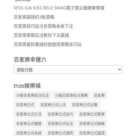
SP2S ILIA KISS RELX SWAG電子煙主機糖果煙彈
百家樂贏錢的3點策略
百家樂技巧投注有策略系統下注
百家樂策略玩法教你下注贏錢
百家樂最好贏錢的遊戲用策略技巧玩
百家樂幸運六
百
家
樂
tnze娛樂城
幸
沙龍百家樂投注玩法
沙龍百家樂投注策略
百家樂
運
六
百家樂公式
百家樂公式心法
百家樂公式必勝
百家樂公式打法
百家樂公式技巧
百家樂公式教學
百家樂公式獲勝
百家樂公式玩法
百家樂公式破解
百家樂公式系統
百家樂公式規則
百家樂公式贏錢