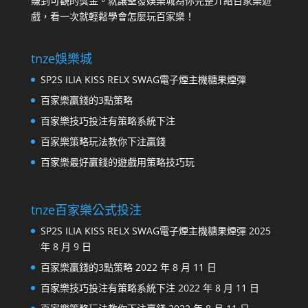
賺到可觀的獎金。就讓聖發娛樂城為你完整介紹百家樂遊
戲，看一次就輕鬆學會怎麼玩百家樂！
tnze娛樂城
SP2S ILIA KISS RELX SWAG電子煙主機糖果煙彈
百家樂贏錢的3點策略
百家樂技巧投注有策略系統下注
百家樂策略玩法教你下注贏錢
百家樂最好贏錢的遊戲用策略技巧玩
tnze百家樂公式投注
SP2S ILIA KISS RELX SWAG電子煙主機糖果煙彈
2025
年 8 月 9 日
百家樂贏錢的3點策略
2022 年 8 月 11 日
百家樂技巧投注有策略系統下注
2022 年 8 月 11 日