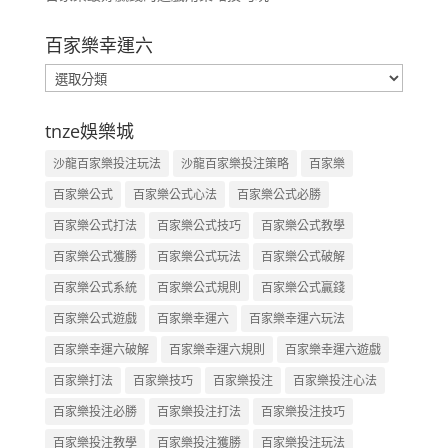
百家樂幸運六
百
家
樂
tnze娛樂城
幸
沙龍百家樂投注玩法
沙龍百家樂投注策略
百家樂
運
六
百家樂公式
百家樂公式心法
百家樂公式必勝
百家樂公式打法
百家樂公式技巧
百家樂公式教學
百家樂公式獲勝
百家樂公式玩法
百家樂公式破解
百家樂公式系統
百家樂公式規則
百家樂公式贏錢
百家樂公式遊戲
百家樂幸運六
百家樂幸運六玩法
百家樂幸運六破解
百家樂幸運六規則
百家樂幸運六遊戲
百家樂打法
百家樂技巧
百家樂投注
百家樂投注心法
百家樂投注必勝
百家樂投注打法
百家樂投注技巧
百家樂投注教學
百家樂投注獲勝
百家樂投注玩法