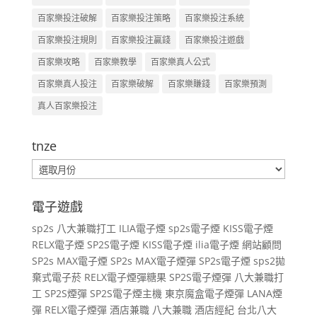
百家樂投注破解
百家樂投注策略
百家樂投注系統
百家樂投注規則
百家樂投注贏錢
百家樂投注遊戲
百家樂攻略
百家樂教學
百家樂真人公式
百家樂真人投注
百家樂破解
百家樂賺錢
百家樂預測
真人百家樂投注
tnze
tnze
電子遊戲
sp2s
八大兼職打工
ILIA電子煙
sp2s電子煙
KISS電子煙
RELX電子煙
SP2S電子煙
KISS電子煙
ilia電子煙
網站顧問
SP2s MAX電子煙
SP2s MAX電子煙彈
SP2s電子煙
sps2拋
棄式電子菸
RELX電子煙彈糖果
SP2S電子煙彈
八大兼職打
工
SP2S煙彈
SP2S電子煙主機
東京魔盒電子煙彈
LANA煙
彈
RELX電子煙彈
酒店兼職
八大兼職
酒店經紀
台北八大