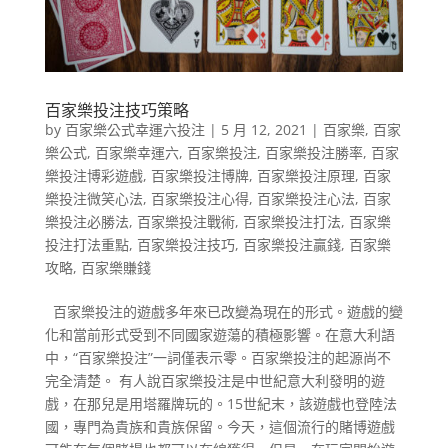
百家樂投注技巧策略
by
百家樂公式幸運六投注
|
5 月 12, 2021
|
百家樂
,
百家
樂公式
,
百家樂幸運六
,
百家樂投注
,
百家樂投注勝率
,
百家
樂投注博彩遊戲
,
百家樂投注博牌
,
百家樂投注原理
,
百家
樂投注微笑心法
,
百家樂投注心得
,
百家樂投注心法
,
百家
樂投注必勝法
,
百家樂投注戰術
,
百家樂投注打法
,
百家樂
投注打法重點
,
百家樂投注技巧
,
百家樂投注贏錢
,
百家樂
攻略
,
百家樂賺錢
百家樂投注的遊戲多年來已改變為現在的形式。遊戲的變
化和當前形式受到不同國家遊蕩的積極影響。在意大利語
中，“百家樂投注”一詞僅表示零。百家樂投注的起源尚不
完全清楚。 有人說百家樂投注是中世紀意大利發明的遊
戲，在那兒是用塔羅牌玩的。15世紀末，該遊戲也登陸法
國，專門為貴族和貴族保留。今天，這個流行的賭博遊戲