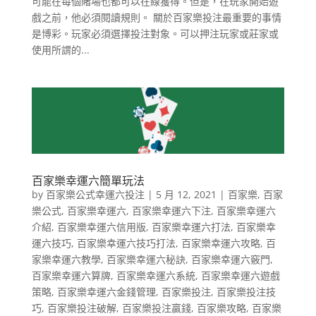
可能在每個賭場也都可以在線獲得。但是，在玩家開始遊
戲之前，他必須閱讀規則。 關於百家樂投注最重要的事情
是博彩。玩家必須選擇投注對象。可以押注玩家或莊家或
使用所謂的...
百家樂幸運六簡單玩法
by
百家樂公式幸運六投注
|
5 月 12, 2021
|
百家樂
,
百家
樂公式
,
百家樂幸運六
,
百家樂幸運六下注
,
百家樂幸運六
介紹
,
百家樂幸運六信用版
,
百家樂幸運六打法
,
百家樂幸
運六技巧
,
百家樂幸運六技巧打法
,
百家樂幸運六攻略
,
百
家樂幸運六教學
,
百家樂幸運六秘訣
,
百家樂幸運六竅門
,
百家樂幸運六算牌
,
百家樂幸運六系統
,
百家樂幸運六遊戲
策略
,
百家樂幸運六金錢管理
,
百家樂投注
,
百家樂投注技
巧
,
百家樂投注破解
,
百家樂投注贏錢
,
百家樂攻略
,
百家樂