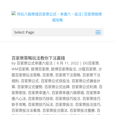
Select Page
百家樂策略玩法教你下注贏錢
by
百家樂公式幸運六投注
|
8 月 11, 2022
|
DG百家樂
,
WM百家樂
,
歐博百家樂
,
歐博百家樂投注
,
沙龍百家樂
,
沙
龍百家樂玩法策略
,
百家樂
,
百家樂下注策略
,
百家樂下注
規則
,
百家樂公式
,
百家樂公式倍投法
,
百家樂公式傭金計
算
,
百家樂公式優勢
,
百家樂公式出牌
,
百家樂公式利潤
,
百
家樂密技
,
百家樂幸運六
,
百家樂幸運六娛樂城
,
百家樂幸
運六心法
,
百家樂技巧技術
,
百家樂技巧投注
,
百家樂技巧
新手攻略
,
百家樂技巧玩法
,
百家樂投注
,
百家樂投注技巧
,
百家樂投注法看燈
,
百家樂投注猜法
,
百家樂投注獲勝
,
百