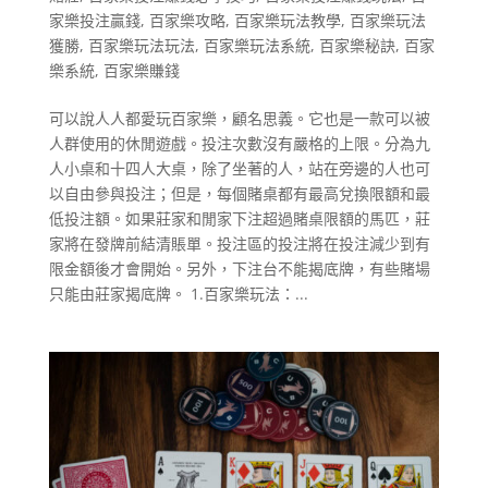
家樂投注贏錢
,
百家樂攻略
,
百家樂玩法教學
,
百家樂玩法
獲勝
,
百家樂玩法玩法
,
百家樂玩法系統
,
百家樂秘訣
,
百家
樂系統
,
百家樂賺錢
可以說人人都愛玩百家樂，顧名思義。它也是一款可以被
人群使用的休閒遊戲。投注次數沒有嚴格的上限。分為九
人小桌和十四人大桌，除了坐著的人，站在旁邊的人也可
以自由參與投注；但是，每個賭桌都有最高兌換限額和最
低投注額。如果莊家和閒家下注超過賭桌限額的馬匹，莊
家將在發牌前結清賬單。投注區的投注將在投注減少到有
限金額後才會開始。另外，下注台不能揭底牌，有些賭場
只能由莊家揭底牌。 1.百家樂玩法：...