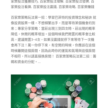
家樂投注獲勝技巧
,
百家樂投注理解
,
百家樂投注發牌
,
百
家樂投注看牌
,
百家樂投注贏錢
,
百家樂攻略
,
百家樂賺錢
百家樂策略玩法第一招：學習巴菲特的投資理念和秘訣 就
像投資股票一樣，不想頻繁出手，而是等待某個機會的到
來；專家分享策略：當莊出現三到四次時，莊出現的概率
降低，休閒的概率增加。這個時候我們閒置的概率會比較
高，建議閒置3~4次，如果沒贏錢就停下來等待下一次機
會再下注！萬一你停下來，有空閒的時候，你應該在這個
時候離開這個房間，因為此時你的運氣和氣場與這個房間
不相符，所以請直接換房間！ 百家樂策略玩法第二招：籌
碼和資金的分配。...