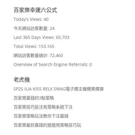
百家樂幸運六公式
Today's Views:
40
今天網站訪客數量:
24
Last 365 Days Views:
65,703
Total Views:
153,165
網站訪客數量總計:
72,460
Overview of Search Engine Referrals:
0
老虎機
SP2S ILIA KISS RELX SWAG電子煙主機糖果煙彈
百家樂贏錢的3點策略
百家樂技巧投注有策略系統下注
百家樂策略玩法教你下注贏錢
百家樂最好贏錢的遊戲用策略技巧玩