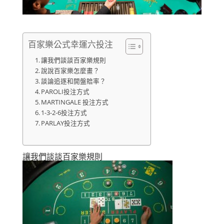
百家樂公式幸運六投注
讓我們談談百家樂規則
說說百家樂怎麼畫？
談論追逐和開盤賠率？
PAROLI投注方式
MARTINGALE 投注方式
1-3-2-6投注方式
PARLAY投注方式
讓我們談談百家樂規則