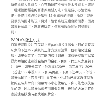
快速獲得大量資金，而在輸球時不會損失太多資金。這是
一種緩慢而穩定的百家樂賺錢方法。但是要小心這個系
統，最終目標必須是獲得 12 個單位的股份，所以可能需
要很長時間才能玩。另外，這個系統更適合賭閒家，因為
如果莊家贏了，就會被騙走，這樣會降低閒家的整體紅
利。
PARLAY投注方式
百家樂過關投注在策略上與parloli投注類似，目的是提高
玩家的下注率。系統的工作方式是設置一個初始賭注金
額，如果你贏了，第二輪的賭注翻倍，這樣玩家就可以獲
得與初始賭注和獎金相同的金額。例如，假設玩家最初下
注10元，如果他贏了，他將獲得20元；第二局下注20元
（首注10，中獎10），如果再贏，下局下注40元。等等。
如果你輸了，它會回到 10 美元。也許你已經發現這個系
統的風險非常高！如果你不小心使用它，你可能會損失更
多的錢。所以如果你想使用這個系統，最好的方法是在你
處於連胜狀態時盡快離開牌桌。