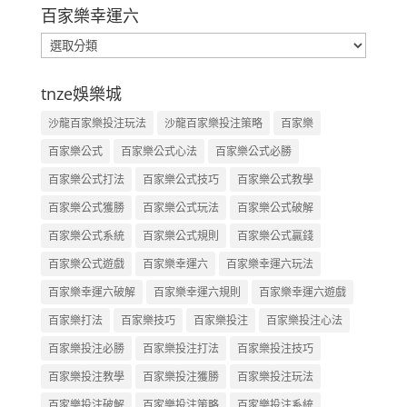
百家樂幸運六
百
家
樂
tnze娛樂城
幸
沙龍百家樂投注玩法
沙龍百家樂投注策略
百家樂
運
六
百家樂公式
百家樂公式心法
百家樂公式必勝
百家樂公式打法
百家樂公式技巧
百家樂公式教學
百家樂公式獲勝
百家樂公式玩法
百家樂公式破解
百家樂公式系統
百家樂公式規則
百家樂公式贏錢
百家樂公式遊戲
百家樂幸運六
百家樂幸運六玩法
百家樂幸運六破解
百家樂幸運六規則
百家樂幸運六遊戲
百家樂打法
百家樂技巧
百家樂投注
百家樂投注心法
百家樂投注必勝
百家樂投注打法
百家樂投注技巧
百家樂投注教學
百家樂投注獲勝
百家樂投注玩法
百家樂投注破解
百家樂投注策略
百家樂投注系統