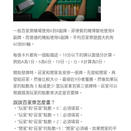
一般百家樂賭場使用6到8副牌，菲律賓的賭博聖地使用8
副牌，而普通的賭船使用6副牌，平均百家樂遊戲大約有
60到80輪。
每張卡片都有一個點描述。10分以下的牌以面值分計算。
例如A為1分，6為6分，10分，J、Q、K計算為0分。
開始發牌時，莊家和閒家各安排一張牌，先發給閒家，再
發給莊家，然後比較大小，最接近9分者獲勝，然後如果玩
家的點數為 5 點或更少 當玩家拿到第三張牌時，莊家可以
根據猜測玩家的點數來決定是否要牌。
說說百家樂怎麼畫？
。“玩家”和“莊家”點數 = 0：必須填寫。
。“玩家”和“莊家”點數 = 1：必須填寫。
。“玩家”和“莊家”點數 = 2：必須填寫。
。“閒家”和“莊家”的點數=3：“閒家”必須補，如果閒家的平