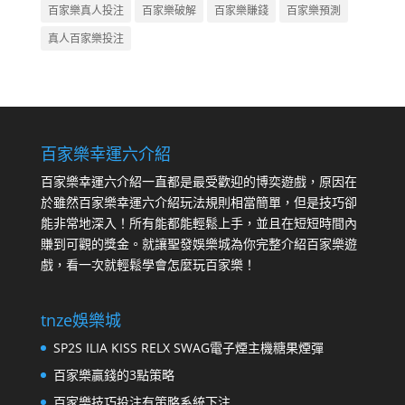
百家樂真人投注
百家樂破解
百家樂賺錢
百家樂預測
真人百家樂投注
百家樂幸運六介紹
百家樂幸運六介紹一直都是最受歡迎的博奕遊戲，原因在
於雖然百家樂幸運六介紹玩法規則相當簡單，但是技巧卻
能非常地深入！所有能都能輕鬆上手，並且在短短時間內
賺到可觀的獎金。就讓聖發娛樂城為你完整介紹百家樂遊
戲，看一次就輕鬆學會怎麼玩百家樂！
tnze娛樂城
SP2S ILIA KISS RELX SWAG電子煙主機糖果煙彈
百家樂贏錢的3點策略
百家樂技巧投注有策略系統下注