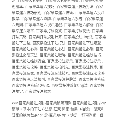
略
,
百家樂公式規則
,
百家樂公式規則卡值
,
百家樂公式規
則機率
,
百家樂幸運六技巧
,
百家樂幸運六技巧打法
,
百家
樂幸運六技巧規則
,
百家樂幸運六技術
,
百家樂幸運六投注
教學
,
百家樂幸運六算牌
,
百家樂幸運六系統
,
百家樂幸運
六規則
,
百家樂幸運六視訊遊戲
,
百家樂幸運六解析
,
百家
樂幸運六賠率
,
百家樂打法投資
,
百家樂打法玩法
,
百家樂
打法策略
,
百家樂打法規則計算
,
百家樂投注ting法
,
百家樂
投注下三路
,
百家樂投注下注打法
,
百家樂投注下注類​​型
,
百家樂投注心得
,
百家樂投注心法
,
百家樂投注必勝
,
百家
樂投注必勝玩法
,
百家樂投注戰略
,
百家樂投注控制技巧
,
百家樂投注控制資金
,
百家樂投注提示
,
百家樂投注提示
,
百家樂投注攻略
,
百家樂投注柏雅法
,
百家樂投注概率
,
百
家樂投注玩家
,
百家樂投注玩法技巧
,
百家樂投注玩法攻略
,
百家樂投注玩法規則
,
百家樂投注算牌法
,
百家樂投注系統
,
百家樂投注系統10％法
,
百家樂投注系統ting法
,
百家樂投
注規定
,
百家樂投注觀念
WM百家樂投注規則-百家樂破解預測 百家樂投注規則非常
簡單。基本的下注方法是 莊家 閒家 和局（抽獎） 閒家和
莊家的總牌數為“ 9”或“接近9的牌”，這是一種預測哪一個