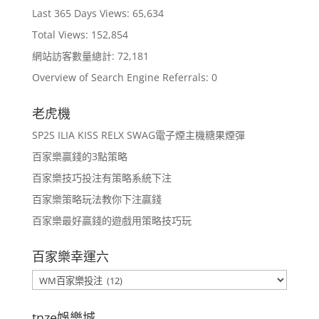
Last 365 Days Views:
65,634
Total Views:
152,854
網站訪客數量總計:
72,181
Overview of Search Engine Referrals:
0
老虎機
SP2S ILIA KISS RELX SWAG電子煙主機糖果煙彈
百家樂贏錢的3點策略
百家樂技巧投注有策略系統下注
百家樂策略玩法教你下注贏錢
百家樂最好贏錢的遊戲用策略技巧玩
百家樂幸運六
百
家
樂
tnze娛樂城