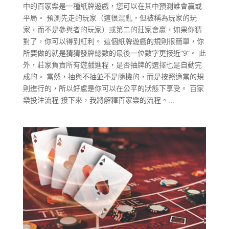
中的百家樂是一種紙牌遊戲，您可以在其中預測誰會贏或
平局。 預測先走的玩家（這很混亂，但被稱為玩家的玩
家，而不是參與者的玩家）或第二的莊家會贏，如果你猜
對了，你可以得到紅利。 這個紙牌遊戲的規則很簡單，你
所要做的就是猜猜發牌總數的最後一位數字更接近“9”。 此
外，莊家負責所有遊戲進程，是否抽牌的選擇也是自動完
成的。 當然，抽與不抽並不是隨機的，而是按照適當的規
則進行的，所以好處是你可以在公平的狀態下享受。 百家
樂投注流程 接下來，我將解釋百家樂的流程。...