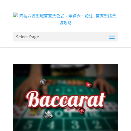
Select Page