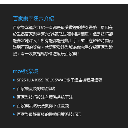
百家樂幸運六介紹
百家樂幸運六介紹一直都是最受歡迎的博奕遊戲，原因在
於雖然百家樂幸運六介紹玩法規則相當簡單，但是技巧卻
能非常地深入！所有能都能輕鬆上手，並且在短短時間內
賺到可觀的獎金。就讓聖發娛樂城為你完整介紹百家樂遊
戲，看一次就輕鬆學會怎麼玩百家樂！
tnze娛樂城
SP2S ILIA KISS RELX SWAG電子煙主機糖果煙彈
百家樂贏錢的3點策略
百家樂技巧投注有策略系統下注
百家樂策略玩法教你下注贏錢
百家樂最好贏錢的遊戲用策略技巧玩