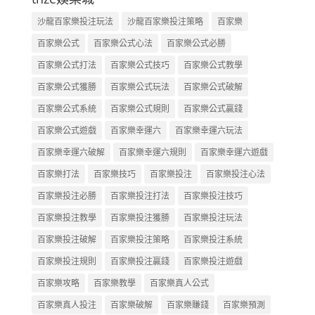
幸
沙龍百家樂投注玩法
沙龍百家樂投注策略
百家樂
運
六
百家樂公式
百家樂公式心法
百家樂公式必勝
百家樂公式打法
百家樂公式技巧
百家樂公式教學
百家樂公式獲勝
百家樂公式玩法
百家樂公式破解
百家樂公式系統
百家樂公式規則
百家樂公式贏錢
百家樂公式遊戲
百家樂幸運六
百家樂幸運六玩法
百家樂幸運六破解
百家樂幸運六規則
百家樂幸運六遊戲
百家樂打法
百家樂技巧
百家樂投注
百家樂投注心法
百家樂投注必勝
百家樂投注打法
百家樂投注技巧
百家樂投注教學
百家樂投注獲勝
百家樂投注玩法
百家樂投注破解
百家樂投注策略
百家樂投注系統
百家樂投注規則
百家樂投注贏錢
百家樂投注遊戲
百家樂攻略
百家樂教學
百家樂真人公式
百家樂真人投注
百家樂破解
百家樂賺錢
百家樂預測