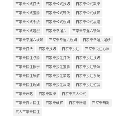
百家樂公式打法
百家樂公式技巧
百家樂公式教學
百家樂公式獲勝
百家樂公式玩法
百家樂公式破解
百家樂公式系統
百家樂公式規則
百家樂公式贏錢
百家樂公式遊戲
百家樂幸運六
百家樂幸運六玩法
百家樂幸運六破解
百家樂幸運六規則
百家樂幸運六遊戲
百家樂打法
百家樂技巧
百家樂投注
百家樂投注心法
百家樂投注必勝
百家樂投注打法
百家樂投注技巧
百家樂投注教學
百家樂投注獲勝
百家樂投注玩法
百家樂投注破解
百家樂投注策略
百家樂投注系統
百家樂投注規則
百家樂投注贏錢
百家樂投注遊戲
百家樂攻略
百家樂教學
百家樂真人公式
百家樂真人投注
百家樂破解
百家樂賺錢
百家樂預測
真人百家樂投注