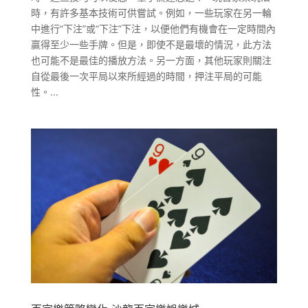
時，有許多基本技術可供嘗試。例如，一些玩家在另一輪
中進行“下注”或“下注”下注，以便他們有機會在一定時間內
贏得至少一些手牌。但是，即使不是最壞的情況，此方法
也可能不是最佳的播放方法。另一方面，其他玩家則關注
自從最後一次平局以來所經過的時間，押注平局的可能
性。...