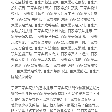
投注金錢管理
,
百家樂投注閒家
,
百家樂投注關鍵
,
百家樂
投注項目
,
百家樂投注須知
,
百家樂投注預測
,
百家樂投注
類別
,
百家樂投注類型
,
百家樂投注馬丁法
,
百家樂投注魅
力
,
百家樂投注點卡
,
百家樂攻略破解
,
百家樂攻略竅門
,
百
家樂攻略策略
,
百家樂攻略系統
,
百家樂攻略規則
,
百家樂
攻略規則技術
,
百家樂玩法控制擠壓
,
百家樂玩法提示
,
百
家樂玩法攻略
,
百家樂玩法教學
,
百家樂玩法獲勝
,
百家樂
玩法系統
,
百家樂玩法規則
,
百家樂玩法計算卡數
,
百家樂
玩法資金管理
,
百家樂玩法贏錢
,
百家樂玩法遊戲
,
百家樂
玩法遊戲策略
,
百家樂真人公式
,
百家樂真人幸運六
,
百家
樂真人投注
,
百家樂真人攻略
,
百家樂真人策略
,
百家樂真
人預測
,
百家樂策略心法
,
百家樂策略必勝
,
百家樂策略技
巧
,
百家樂策略教學
,
百家樂規則下注
,
百家樂賭注
,
百家樂
賺錢紙牌計數
了解百家樂玩法的基本提示 百家樂玩法簡介和贏得這場比
賽的一些技巧 玩百家樂玩法很有趣，但是如果您贏了，肯
定會帶來更多樂趣。當您仍然是新手百家樂玩法玩家時，
使您很少損失的技巧總是很方便的，而當您為了金錢而玩
時，這些技巧可以使您一輩子流連忘返！ 玩百家樂玩法