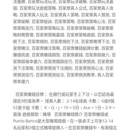
法獲勝
,
百家樂玩法玩法
,
百家樂玩法破解
,
百家樂玩法贏
錢
,
百家樂玩法遊戲策略
,
百家樂真人公式
,
百家樂真人攻
略
,
百家樂真人玩法
,
百家樂真人策略
,
百家樂真人預測
,
百
家樂破解
,
百家樂秘訣
,
百家樂策略
,
百家樂策略心法
,
百家
樂策略技巧
,
百家樂策略玩法
,
百家樂策略破解
,
百家樂策
略財務管理
,
百家樂策略贏錢
,
百家樂策略遊戲
,
百家樂系
統下注
,
百家樂規則
,
百家樂規則下注
,
百家樂賭博下注
,
百
家樂賭注
,
百家樂賭注策略
,
百家樂賺錢紙牌計數
,
百家樂
賺錢術語
,
百家樂賺錢類型
,
百家樂贏錢
,
百家樂超級六
,
百
家樂超級幸運六
,
百家樂跟路技巧
,
百家樂預測
,
百家樂預
測下注策略
,
百家樂預測下注規則
,
百家樂預測心法
,
百家
樂預測技巧
,
百家樂預測投注
,
百家樂預測教學
,
真人百家
樂幸運六
百家樂賺錢目標： 在銀行或玩家手上下注，以您認為最
接近9的值為準。 球員人數： 2-14名球員 卡數： 6或8個
52張卡組 卡數： K，Q，J，10 = 0分，Ace = 1分，2-9 =
面值 遊戲類型：賭場 百家樂賺錢簡介 百家樂賺錢或
Punto Banco是大型賭場遊戲，在一張桌子上可坐12-14
名玩家和3個立式賭場發牌人。在百家樂賺錢中，有兩個主