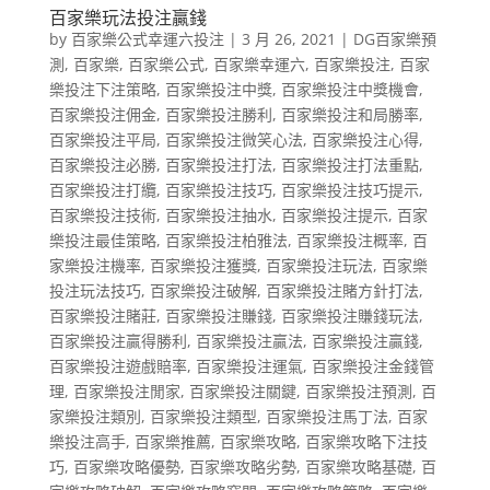
百家樂玩法投注贏錢
by
百家樂公式幸運六投注
|
3 月 26, 2021
|
DG百家樂預
測
,
百家樂
,
百家樂公式
,
百家樂幸運六
,
百家樂投注
,
百家
樂投注下注策略
,
百家樂投注中獎
,
百家樂投注中獎機會
,
百家樂投注佣金
,
百家樂投注勝利
,
百家樂投注和局勝率
,
百家樂投注平局
,
百家樂投注微笑心法
,
百家樂投注心得
,
百家樂投注必勝
,
百家樂投注打法
,
百家樂投注打法重點
,
百家樂投注打纜
,
百家樂投注技巧
,
百家樂投注技巧提示
,
百家樂投注技術
,
百家樂投注抽水
,
百家樂投注提示
,
百家
樂投注最佳策略
,
百家樂投注柏雅法
,
百家樂投注概率
,
百
家樂投注機率
,
百家樂投注獲獎
,
百家樂投注玩法
,
百家樂
投注玩法技巧
,
百家樂投注破解
,
百家樂投注賭方針打法
,
百家樂投注賭莊
,
百家樂投注賺錢
,
百家樂投注賺錢玩法
,
百家樂投注贏得勝利
,
百家樂投注贏法
,
百家樂投注贏錢
,
百家樂投注遊戲賠率
,
百家樂投注運氣
,
百家樂投注金錢管
理
,
百家樂投注閒家
,
百家樂投注關鍵
,
百家樂投注預測
,
百
家樂投注類別
,
百家樂投注類型
,
百家樂投注馬丁法
,
百家
樂投注高手
,
百家樂推薦
,
百家樂攻略
,
百家樂攻略下注技
巧
,
百家樂攻略優勢
,
百家樂攻略劣勢
,
百家樂攻略基礎
,
百