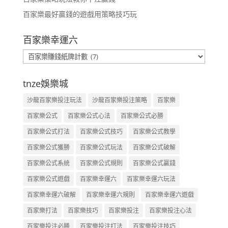
百家樂最好贏錢的遊戲用策略技巧玩
百家樂幸運六
百
家
樂
tnze娛樂城
幸
沙龍百家樂投注玩法
沙龍百家樂投注策略
百家樂
運
六
百家樂公式
百家樂公式心法
百家樂公式必勝
百家樂公式打法
百家樂公式技巧
百家樂公式教學
百家樂公式獲勝
百家樂公式玩法
百家樂公式破解
百家樂公式系統
百家樂公式規則
百家樂公式贏錢
百家樂公式遊戲
百家樂幸運六
百家樂幸運六玩法
百家樂幸運六破解
百家樂幸運六規則
百家樂幸運六遊戲
百家樂打法
百家樂技巧
百家樂投注
百家樂投注心法
百家樂投注必勝
百家樂投注打法
百家樂投注技巧