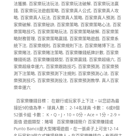
法獲勝
,
百家樂玩法玩法
,
百家樂玩法破解
,
百家樂玩法贏
錢
,
百家樂玩法遊戲策略
,
百家樂真人公式
,
百家樂真人攻
略
,
百家樂真人玩法
,
百家樂真人策略
,
百家樂真人預測
,
百
家樂破解
,
百家樂秘訣
,
百家樂策略
,
百家樂策略心法
,
百家
樂策略技巧
,
百家樂策略玩法
,
百家樂策略破解
,
百家樂策
略財務管理
,
百家樂策略贏錢
,
百家樂策略遊戲
,
百家樂系
統下注
,
百家樂規則
,
百家樂規則下注
,
百家樂賭博下注
,
百
家樂賭注
,
百家樂賭注策略
,
百家樂賺錢紙牌計數
,
百家樂
賺錢術語
,
百家樂賺錢類型
,
百家樂贏錢
,
百家樂超級六
,
百
家樂超級幸運六
,
百家樂跟路技巧
,
百家樂預測
,
百家樂預
測下注策略
,
百家樂預測下注規則
,
百家樂預測心法
,
百家
樂預測技巧
,
百家樂預測投注
,
百家樂預測教學
,
真人百家
樂幸運六
百家樂賺錢目標： 在銀行或玩家手上下注，以您認為最
接近9的值為準。 球員人數： 2-14名球員 卡數： 6或8個
52張卡組 卡數： K，Q，J，10 = 0分，Ace = 1分，2-9 =
面值 遊戲類型：賭場 百家樂賺錢簡介 百家樂賺錢或
Punto Banco是大型賭場遊戲，在一張桌子上可坐12-14
名玩家和3個立式賭場發牌人。在百家樂賺錢中，有兩個主