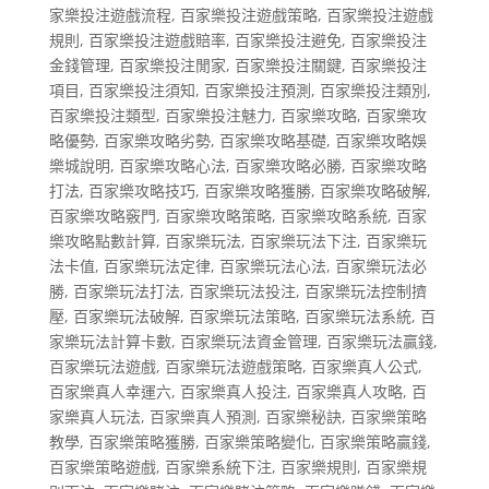
家樂投注遊戲流程
,
百家樂投注遊戲策略
,
百家樂投注遊戲
規則
,
百家樂投注遊戲賠率
,
百家樂投注避免
,
百家樂投注
金錢管理
,
百家樂投注閒家
,
百家樂投注關鍵
,
百家樂投注
項目
,
百家樂投注須知
,
百家樂投注預測
,
百家樂投注類別
,
百家樂投注類型
,
百家樂投注魅力
,
百家樂攻略
,
百家樂攻
略優勢
,
百家樂攻略劣勢
,
百家樂攻略基礎
,
百家樂攻略娛
樂城說明
,
百家樂攻略心法
,
百家樂攻略必勝
,
百家樂攻略
打法
,
百家樂攻略技巧
,
百家樂攻略獲勝
,
百家樂攻略破解
,
百家樂攻略竅門
,
百家樂攻略策略
,
百家樂攻略系統
,
百家
樂攻略點數計算
,
百家樂玩法
,
百家樂玩法下注
,
百家樂玩
法卡值
,
百家樂玩法定律
,
百家樂玩法心法
,
百家樂玩法必
勝
,
百家樂玩法打法
,
百家樂玩法投注
,
百家樂玩法控制擠
壓
,
百家樂玩法破解
,
百家樂玩法策略
,
百家樂玩法系統
,
百
家樂玩法計算卡數
,
百家樂玩法資金管理
,
百家樂玩法贏錢
,
百家樂玩法遊戲
,
百家樂玩法遊戲策略
,
百家樂真人公式
,
百家樂真人幸運六
,
百家樂真人投注
,
百家樂真人攻略
,
百
家樂真人玩法
,
百家樂真人預測
,
百家樂秘訣
,
百家樂策略
教學
,
百家樂策略獲勝
,
百家樂策略變化
,
百家樂策略贏錢
,
百家樂策略遊戲
,
百家樂系統下注
,
百家樂規則
,
百家樂規