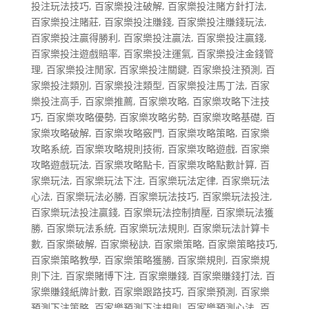
投注玩法技巧
,
百家樂投注破解
,
百家樂投注賭方針打法
,
百家樂投注賭莊
,
百家樂投注賺錢
,
百家樂投注賺錢玩法
,
百家樂投注贏得勝利
,
百家樂投注贏法
,
百家樂投注贏錢
,
百家樂投注遊戲賠率
,
百家樂投注運氣
,
百家樂投注金錢管
理
,
百家樂投注閒家
,
百家樂投注關鍵
,
百家樂投注預測
,
百
家樂投注類別
,
百家樂投注類型
,
百家樂投注馬丁法
,
百家
樂投注高手
,
百家樂推薦
,
百家樂攻略
,
百家樂攻略下注技
巧
,
百家樂攻略優勢
,
百家樂攻略劣勢
,
百家樂攻略基礎
,
百
家樂攻略破解
,
百家樂攻略竅門
,
百家樂攻略策略
,
百家樂
攻略系統
,
百家樂攻略規則技術
,
百家樂攻略遊戲
,
百家樂
攻略遊戲玩法
,
百家樂攻略點卡
,
百家樂攻略點數計算
,
百
家樂玩法
,
百家樂玩法下注
,
百家樂玩法定律
,
百家樂玩法
心法
,
百家樂玩法必勝
,
百家樂玩法技巧
,
百家樂玩法投注
,
百家樂玩法投注贏錢
,
百家樂玩法控制擠壓
,
百家樂玩法獲
勝
,
百家樂玩法系統
,
百家樂玩法規則
,
百家樂玩法計算卡
數
,
百家樂破解
,
百家樂秘訣
,
百家樂策略
,
百家樂策略技巧
,
百家樂策略教學
,
百家樂策略獲勝
,
百家樂規則
,
百家樂規
則下注
,
百家樂賭博下注
,
百家樂賺錢
,
百家樂賺錢打法
,
百
家樂賺錢紙牌計數
,
百家樂跟路技巧
,
百家樂預測
,
百家樂
預測下注策略
,
百家樂預測下注規則
,
百家樂預測心法
,
百