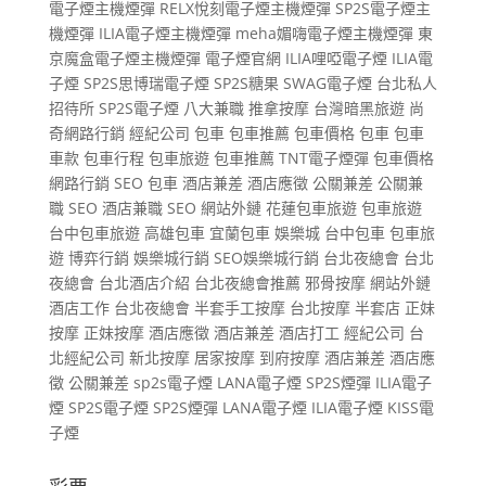
電子煙主機煙彈
RELX悅刻電子煙主機煙彈
SP2S電子煙主
機煙彈
ILIA電子煙主機煙彈
meha媚嗨電子煙主機煙彈
東
京魔盒電子煙主機煙彈
電子煙官網
ILIA哩啞電子煙
ILIA電
子煙
SP2S思博瑞電子煙
SP2S糖果
SWAG電子煙
台北私人
招待所
SP2S電子煙
八大兼職
推拿按摩
台灣暗黑旅遊
尚
奇網路行銷
經紀公司
包車
包車推薦
包車價格
包車
包車
車款
包車行程
包車旅遊
包車推薦
TNT電子煙彈
包車價格
網路行銷
SEO
包車
酒店兼差
酒店應徵
公關兼差
公關兼
職
SEO
酒店兼職
SEO
網站外鏈
花蓮包車旅遊
包車旅遊
台中包車旅遊
高雄包車
宜蘭包車
娛樂城
台中包車
包車旅
遊
博弈行銷
娛樂城行銷
SEO娛樂城行銷
台北夜總會
台北
夜總會
台北酒店介紹
台北夜總會推薦
邪骨按摩
網站外鏈
酒店工作
台北夜總會
半套手工按摩
台北按摩
半套店
正妹
按摩
正妹按摩
酒店應徵
酒店兼差
酒店打工
經紀公司
台
北經紀公司
新北按摩
居家按摩
到府按摩
酒店兼差
酒店應
徵
公關兼差
sp2s電子煙
LANA電子煙
SP2S煙彈
ILIA電子
煙
SP2S電子煙
SP2S煙彈
LANA電子煙
ILIA電子煙
KISS電
子煙