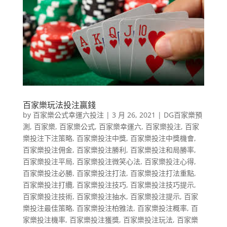
百家樂玩法投注贏錢
by
百家樂公式幸運六投注
|
3 月 26, 2021
|
DG百家樂預
測
,
百家樂
,
百家樂公式
,
百家樂幸運六
,
百家樂投注
,
百家
樂投注下注策略
,
百家樂投注中獎
,
百家樂投注中獎機會
,
百家樂投注佣金
,
百家樂投注勝利
,
百家樂投注和局勝率
,
百家樂投注平局
,
百家樂投注微笑心法
,
百家樂投注心得
,
百家樂投注必勝
,
百家樂投注打法
,
百家樂投注打法重點
,
百家樂投注打纜
,
百家樂投注技巧
,
百家樂投注技巧提示
,
百家樂投注技術
,
百家樂投注抽水
,
百家樂投注提示
,
百家
樂投注最佳策略
,
百家樂投注柏雅法
,
百家樂投注概率
,
百
家樂投注機率
,
百家樂投注獲獎
,
百家樂投注玩法
,
百家樂