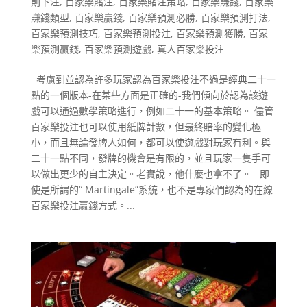
則下注
,
百家樂賭注
,
百家樂賭注策略
,
百家樂賺錢
,
百家樂
賺錢類型
,
百家樂贏錢
,
百家樂預測必勝
,
百家樂預測打法
,
百家樂預測技巧
,
百家樂預測投注
,
百家樂預測獲勝
,
百家
樂預測贏錢
,
百家樂預測遊戲
,
真人百家樂投注
考慮到並認為許多玩家認為百家樂投注不過是經典二十一
點的一個版本-在某些方面是正確的-我們傾向於認為該遊
戲可以通過數學策略進行，例如二十一的基本策略。 儘管
百家樂投注也可以使用紙牌計數，但最終賠率的變化極
小，而且無論發牌人如何，都可以使遊戲對玩家有利。與
二十一點不同，發牌的機會是有限的，並且玩家一隻手可
以做出更少的自主決定。老實說，他什麼也拿不了。 即
使是所謂的“ Martingale”系統，也不是專家們認為的在線
百家樂投注贏錢方式。...