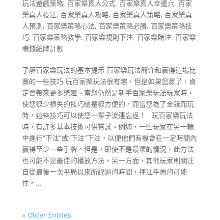
玩法遊戲策略
,
百家樂真人公式
,
百家樂真人幸運六
,
百家
樂真人投注
,
百家樂真人攻略
,
百家樂真人策略
,
百家樂真
人預測
,
百家樂策略心法
,
百家樂策略必勝
,
百家樂策略技
巧
,
百家樂策略教學
,
百家樂規則下注
,
百家樂賭注
,
百家樂
賺錢紙牌計數
了解百家樂玩法的基本提示 百家樂玩法簡介和贏得這場比
賽的一些技巧 玩百家樂玩法很有趣，但是如果您贏了，肯
定會帶來更多樂趣。當您仍然是新手百家樂玩法玩家時，
使您很少損失的技巧總是很方便的，而當您為了金錢而玩
時，這些技巧可以使您一輩子流連忘返！ 玩百家樂玩法
時，有許多基本技術可供嘗試。例如，一些玩家在另一輪
中進行“下注”或“下注”下注，以便他們有機會在一定時間內
贏得至少一些手牌。但是，即使不是最壞的情況，此方法
也可能不是最佳的播放方法。另一方面，其他玩家則關注
自從最後一次平局以來所經過的時間，押注平局的可能
性。...
« Older Entries