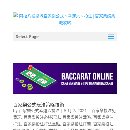
Select Page
百家樂公式玩法策略技術
by
百家樂公式幸運六投注
|
5 月 7, 2021
|
百家樂投注免
費玩
,
百家樂投注必勝玩法
,
百家樂投注戰略
,
百家樂投注
打法
,
百家樂投注打法重點
,
百家樂投注打纜
,
百家樂投注