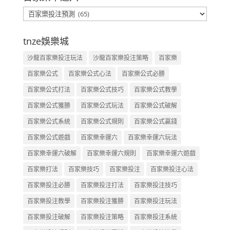
百
家
樂
tnze娛樂城
幸
沙龍百家樂投注玩法
沙龍百家樂投注策略
百家樂
運
六
百家樂公式
百家樂公式心法
百家樂公式必勝
百家樂公式打法
百家樂公式技巧
百家樂公式教學
百家樂公式獲勝
百家樂公式玩法
百家樂公式破解
百家樂公式系統
百家樂公式規則
百家樂公式贏錢
百家樂公式遊戲
百家樂幸運六
百家樂幸運六玩法
百家樂幸運六破解
百家樂幸運六規則
百家樂幸運六遊戲
百家樂打法
百家樂技巧
百家樂投注
百家樂投注心法
百家樂投注必勝
百家樂投注打法
百家樂投注技巧
百家樂投注教學
百家樂投注獲勝
百家樂投注玩法
百家樂投注破解
百家樂投注策略
百家樂投注系統