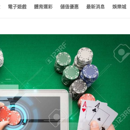
六
電子遊戲
體育運彩
儲值優惠
最新消息
娛樂城