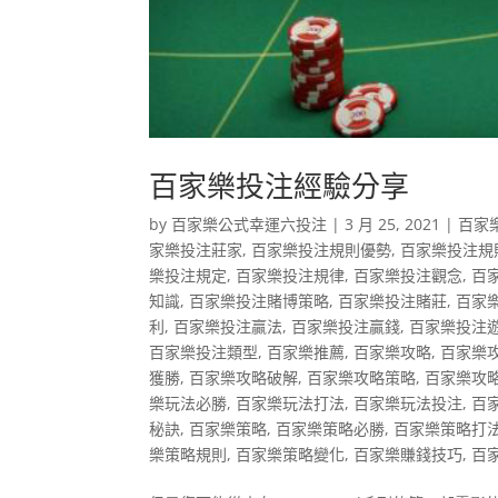
百家樂投注經驗分享
by
百家樂公式幸運六投注
|
3 月 25, 2021
|
百家
家樂投注莊家
,
百家樂投注規則優勢
,
百家樂投注規
樂投注規定
,
百家樂投注規律
,
百家樂投注觀念
,
百
知識
,
百家樂投注賭博策略
,
百家樂投注賭莊
,
百家
利
,
百家樂投注贏法
,
百家樂投注贏錢
,
百家樂投注
百家樂投注類型
,
百家樂推薦
,
百家樂攻略
,
百家樂
獲勝
,
百家樂攻略破解
,
百家樂攻略策略
,
百家樂攻
樂玩法必勝
,
百家樂玩法打法
,
百家樂玩法投注
,
百
秘訣
,
百家樂策略
,
百家樂策略必勝
,
百家樂策略打
樂策略規則
,
百家樂策略變化
,
百家樂賺錢技巧
,
百