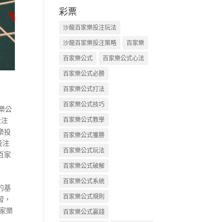
彩票
沙龍百家樂投注玩法
沙龍百家樂投注策略
百家樂
百家樂公式
百家樂公式心法
百家樂公式必勝
百家樂公式打法
百家樂公式技巧
樂公
投注
百家樂公式教學
樂投
百家樂公式獲勝
投注
百家樂公式玩法
百家
百家樂公式破解
百家樂公式系統
的基
百家樂公式規則
習，
家樂
百家樂公式贏錢