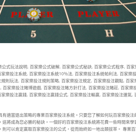
樂公式玩法說明
,
百家樂公式破解
,
百家樂公式秘訣
,
百家樂公式程序
,
百家
百家樂投注系統
,
百家樂投注系統10％法
,
百家樂投注系統帕利法
,
百家樂
注規則玩法
,
百家樂投注規則策略
,
百家樂投注規定
,
百家樂投注觀點
,
百家
略
,
百家樂投注賭博遊戲
,
百家樂投注賭方針打法
,
百家樂投注賭莊
,
百家樂
百家樂投注贏錢
,
百家樂投注贏錢公式
,
百家樂投注輸贏
,
百家樂投注運氣
,
具有適當退出策略的專業百家樂投注系統。只要您了解如何玩百家樂投注
，這將成為您必勝的秘訣。一個好的百家樂投注系統將花費一些時間來學
，則可以肯定贏取百家樂投注的公式，從而始終如一地出類拔萃。 專業百