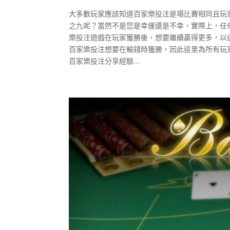
大多數玩家應該知道百家樂投注是場比賽相同且玩
之九呢？當然不是您是幸運還是不幸，實際上，任
樂投注遊戲在玩家獲勝後，想要繼續贏得更多，以
百家樂投注想要在輸錢時獲勝，因此這里為所有玩
百家樂投注分享經驗...