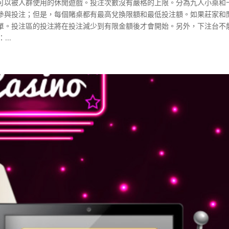
可以被人群使用的休閒遊戲。投注次數沒有嚴格的上限。分為九人小桌和
參與投注；但是，每個賭桌都有最高兌換限額和最低投注額。如果莊家和
單。投注區的投注將在投注減少到有限金額後才會開始。另外，下注台不
..