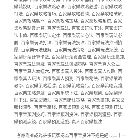
樂城說明
,
百家樂攻略心法
,
百家樂攻略必勝
,
百家樂攻略
打法
,
百家樂攻略技巧
,
百家樂攻略獲勝
,
百家樂攻略破解
,
百家樂攻略竅門
,
百家樂攻略策略
,
百家樂攻略系統
,
百家
樂攻略點數計算
,
百家樂玩法
,
百家樂玩法下注
,
百家樂玩
法卡值
,
百家樂玩法定律
,
百家樂玩法心法
,
百家樂玩法必
勝
,
百家樂玩法打法
,
百家樂玩法投注
,
百家樂玩法控制擠
壓
,
百家樂玩法破解
,
百家樂玩法策略
,
百家樂玩法系統
,
百
家樂玩法計算卡數
,
百家樂玩法資金管理
,
百家樂玩法贏錢
,
百家樂玩法遊戲
,
百家樂玩法遊戲策略
,
百家樂真人公式
,
百家樂真人幸運六
,
百家樂真人投注
,
百家樂真人攻略
,
百
家樂真人玩法
,
百家樂真人預測
,
百家樂秘訣
,
百家樂策略
教學
,
百家樂策略獲勝
,
百家樂策略變化
,
百家樂策略贏錢
,
百家樂策略遊戲
,
百家樂系統下注
,
百家樂規則
,
百家樂規
則下注
,
百家樂賭注
,
百家樂賭注策略
,
百家樂賺錢
,
百家樂
賺錢類型
,
百家樂贏錢
,
百家樂預測必勝
,
百家樂預測打法
,
百家樂預測技巧
,
百家樂預測投注
,
百家樂預測獲勝
,
百家
樂預測贏錢
,
百家樂預測遊戲
,
真人百家樂投注
考慮到並認為許多玩家認為百家樂投注不過是經典二十一