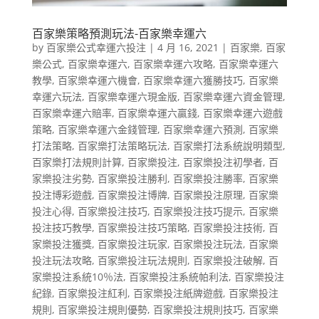
百家樂策略預測玩法-百家樂幸運六
by
百家樂公式幸運六投注
|
4 月 16, 2021
|
百家樂
,
百家
樂公式
,
百家樂幸運六
,
百家樂幸運六攻略
,
百家樂幸運六
教學
,
百家樂幸運六機會
,
百家樂幸運六獲勝技巧
,
百家樂
幸運六玩法
,
百家樂幸運六現金版
,
百家樂幸運六資金管理
,
百家樂幸運六賠率
,
百家樂幸運六贏錢
,
百家樂幸運六遊戲
策略
,
百家樂幸運六金錢管理
,
百家樂幸運六預測
,
百家樂
打法策略
,
百家樂打法策略玩法
,
百家樂打法系統說明類型
,
百家樂打法規則計算
,
百家樂投注
,
百家樂投注初學者
,
百
家樂投注劣勢
,
百家樂投注勝利
,
百家樂投注勝率
,
百家樂
投注博彩遊戲
,
百家樂投注博牌
,
百家樂投注原理
,
百家樂
投注心得
,
百家樂投注技巧
,
百家樂投注技巧提示
,
百家樂
投注技巧教學
,
百家樂投注技巧策略
,
百家樂投注技術
,
百
家樂投注獲獎
,
百家樂投注玩家
,
百家樂投注玩法
,
百家樂
投注玩法攻略
,
百家樂投注玩法規則
,
百家樂投注破解
,
百
家樂投注系統10％法
,
百家樂投注系統帕利法
,
百家樂投注
紀錄
,
百家樂投注紅利
,
百家樂投注紙牌遊戲
,
百家樂投注
規則
,
百家樂投注規則優勢
,
百家樂投注規則技巧
,
百家樂