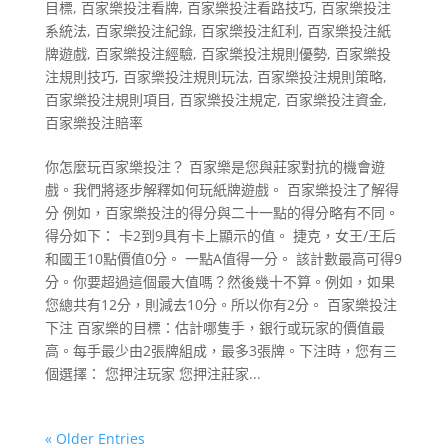
目標
,
百家樂投注看牌
,
百家樂投注看路技巧
,
百家樂投注
系統法
,
百家樂投注紀錄
,
百家樂投注紅利
,
百家樂投注紙
牌遊戲
,
百家樂投注經驗
,
百家樂投注規則優勢
,
百家樂投
注規則技巧
,
百家樂投注規則玩法
,
百家樂投注規則策略
,
百家樂投注規則項目
,
百家樂投注規定
,
百家樂投注資金
,
百家樂投注賠率
你怎麼玩百家樂投注？ 百家樂是您與莊家對抗的機會遊
戲。我們將逐步解釋如何玩紙牌遊戲。 百家樂投注了解得
分 例如，百家樂投注的得分與二十一點的得分略有不同。
得分如下： 卡2到9具有卡上顯示的值。 捷克，女王/王后
和國王10點價值0分。 一點A值得一分。 該計數最高可得9
分。你要超過這個最大值嗎？然後幾十不算。例如，如果
您總共有12分，則減去10分。所以你有2分。 百家樂投注
下注 百家樂的目標：估計哪隻手，銀行或玩家的價值最
高。每手最少由2張牌組成，最多3張牌。下注時，您有三
個選擇： 您押注玩家 您押注莊家...
« Older Entries