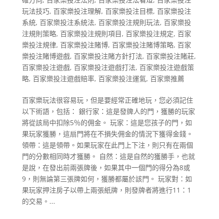
玩法技巧
,
百家樂投注理解
,
百家樂投注目標
,
百家樂投注
系統
,
百家樂投注系統法
,
百家樂投注規則玩法
,
百家樂投
注規則策略
,
百家樂投注規則項目
,
百家樂投注規定
,
百家
樂投注規律
,
百家樂投注賭博
,
百家樂投注賭博策略
,
百家
樂投注賭博遊戲
,
百家樂投注賭方針打法
,
百家樂投注賭莊
,
百家樂投注遊戲
,
百家樂投注遊戲打法
,
百家樂投注遊戲策
略
,
百家樂投注遊戲賠率
,
百家樂投注運氣
,
百家樂推薦
百家樂玩法很容易玩，但是要經常正確地玩，您必須記住
以下術語，包括： 銀行家：這是發牌人的門，獲勝的玩家
將從該局中扣除5％的佣金。 玩家：這是您孩子的門，如
果玩家獲勝，這扇門將在不損失佣金的情況下獲得金錢。
領帶：這是領帶。如果玩家在此門上下注，則只有在兩個
門的分數相同時才獲勝。 自然：這是自然的獲勝手，也就
是說，在發出前兩張牌後，如果其中一個門的得分為8或
9，則無論第三張牌如何，獲勝都屬於該門。 玩家對：如
果玩家押注房子以帶上兩張紙牌，則發牌者將進行11：1
的交易。...