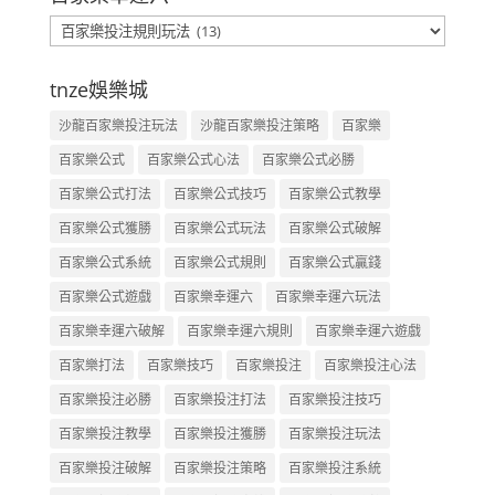
百
家
樂
tnze娛樂城
幸
沙龍百家樂投注玩法
沙龍百家樂投注策略
百家樂
運
六
百家樂公式
百家樂公式心法
百家樂公式必勝
百家樂公式打法
百家樂公式技巧
百家樂公式教學
百家樂公式獲勝
百家樂公式玩法
百家樂公式破解
百家樂公式系統
百家樂公式規則
百家樂公式贏錢
百家樂公式遊戲
百家樂幸運六
百家樂幸運六玩法
百家樂幸運六破解
百家樂幸運六規則
百家樂幸運六遊戲
百家樂打法
百家樂技巧
百家樂投注
百家樂投注心法
百家樂投注必勝
百家樂投注打法
百家樂投注技巧
百家樂投注教學
百家樂投注獲勝
百家樂投注玩法
百家樂投注破解
百家樂投注策略
百家樂投注系統