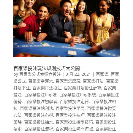
百家樂投注玩法規則技巧大公開
by
百家樂公式幸運六投注
|
3 月 22, 2021
|
百家樂
,
百家
樂公式
,
百家樂幸運六
,
百家樂怎麼玩
,
百家樂打法
,
百家樂
打法下注
,
百家樂打法投注
,
百家樂打法投注計算
,
百家樂
投注
,
百家樂投注ting法
,
百家樂投注ting系統
,
百家樂投注
優勢
,
百家樂投注初學者
,
百家樂投注定律
,
百家樂投注密
技
,
百家樂投注帕利法
,
百家樂投注平局
,
百家樂投注微笑
心法
,
百家樂投注心得
,
百家樂投注技巧
,
百家樂投注投注
策略
,
百家樂投注抽水
,
百家樂投注控制技巧
,
百家樂投注
法則
,
百家樂投注流程
,
百家樂投注熱門遊戲
,
百家樂投注