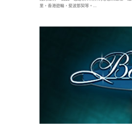
里，香港遊輪，斐波那契等。...