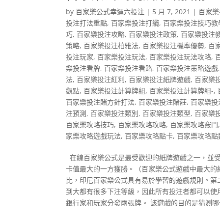
by
百家樂公式幸運六投注
|
5 月 7, 2021
|
百家樂
投注打法重點
,
百家樂投注打纜
,
百家樂投注技巧教
巧
,
百家樂投注攻略
,
百家樂投注政策
,
百家樂投注
策略
,
百家樂投注柏雅法
,
百家樂投注機率優勢
,
百
投注玩家
,
百家樂投注玩法
,
百家樂投注玩法攻略
,
樂投注看牌
,
百家樂投注看路
,
百家樂投注策略遊戲
法
,
百家樂投注紅利
,
百家樂投注紙牌遊戲
,
百家樂
觀點
,
百家樂投注計算牌組
,
百家樂投注計算牌組-
,
百家樂投注賭方針打法
,
百家樂投注賭莊
,
百家樂投
注預測
,
百家樂投注類別
,
百家樂投注類型
,
百家樂
百家樂攻略技巧
,
百家樂攻略攻略
,
百家樂攻略竅門
家樂攻略遊戲玩法
,
百家樂攻略點卡
,
百家樂攻略點
在線百家樂公式是最受歡迎的紙牌遊戲之一，並受
卡值最大的一方獲勝。（百家樂公式遊戲中最大的
比，印尼百家樂公式具有易於學習的遊戲規則。第
到大都有很多下注等級，因此所有投注者都可以使
銀行家和玩家分發兩張牌。 該遊戲的目的是猜測哪一