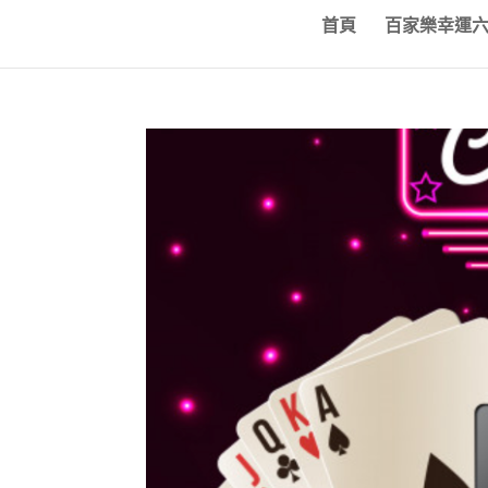
首頁
百家樂幸運