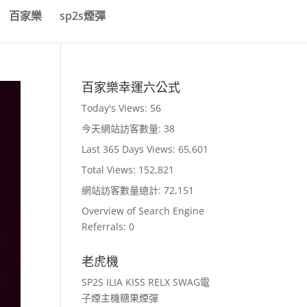
百家樂
sp2s煙彈
百家樂幸運六公式
Today's Views:
56
今天網站訪客數量:
38
Last 365 Days Views:
65,601
Total Views:
152,821
網站訪客數量總計:
72,151
Overview of Search Engine
Referrals:
0
老虎機
SP2S ILIA KISS RELX SWAG電
子煙主機糖果煙彈