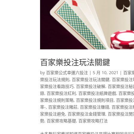
百家樂投注玩法關鍵
by
百家樂公式幸運六投注
|
5 月 10, 2021
|
百家
樂投注玩法規則
,
百家樂投注玩法關鍵
,
百家樂投注
家樂投注看路技巧
,
百家樂投注破解
,
百家樂投注秘
錄
,
百家樂投注紅利
,
百家樂投注紙牌遊戲
,
百家樂
家樂投注規則策略
,
百家樂投注規則項目
,
百家樂投
率-
,
百家樂投注賭莊
,
百家樂投注賺錢
,
百家樂投注
家樂投注避免
,
百家樂投注金錢管理
,
百家樂投注閒
勢
,
百家樂攻略基礎
,
百家樂攻略打法
大多數玩家應該知道百家樂投注是場比賽相同且玩