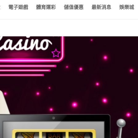
六
電子遊戲
體育運彩
儲值優惠
最新消息
娛樂城