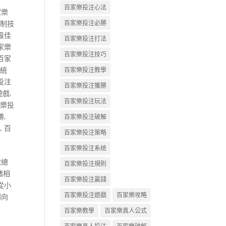
百家樂投注心法
家樂
控制技
百家樂投注必勝
最佳
百家樂投注打法
家樂
百家樂投注技巧
百家
系統
百家樂投注教學
投注
百家樂投注獲勝
遊戲
,
百家樂投注玩法
家樂投
勝
,
百家樂投注破解
錢
,
百
百家樂投注策略
百家樂投注系統
處總
百家樂投注規則
賭相
百家樂投注贏錢
從小
百家樂投注遊戲
百家樂攻略
別向
百家樂教學
百家樂真人公式