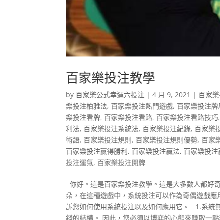
百家樂投注教學
by
百家樂公式幸運六投注
|
4 月 9, 2021
|
百家樂
樂投注柏雅法
,
百家樂投注熱門遊戲
,
百家樂投注牌
樂投注看牌
,
百家樂投注看路
,
百家樂投注看路技巧
利法
,
百家樂投注系統法
,
百家樂投注紀錄
,
百家樂
術語
,
百家樂投注規則
,
百家樂投注規則優勢
,
百家
百家樂投注贏得勝利
,
百家樂投注贏法
,
百家樂投注
投注運氣
,
百家樂投注開牌
你好。這是百家樂投注教學。這是大多數人都好奇
朵，在這種遊戲中，系統投注可以作為奇偶遊戲應
訴您如何使用系統投注以及如何應用它。 1.系統
錢的結構。 因此，您必須以博弈的心態來賺取一點