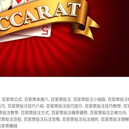
,
百家樂公式
,
百家樂幸運六
,
百家樂投注
,
百家樂投注小強路
,
百家樂投注
技巧
,
百家樂投注技巧介紹
,
百家樂投注技巧提示
,
百家樂投注技巧教學
,
百
樂投注教學
,
百家樂投注方式
,
百家樂投注機率優勢
,
百家樂投注正確方向
,
家樂投注流程
,
百家樂投注玩法攻略
,
百家樂投注玩法規則
,
百家樂投注理
百家樂賺錢