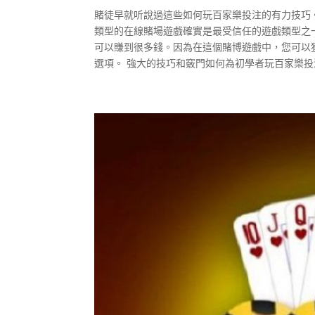
賭徒早就听說過這些如何玩百家樂投注的有力技巧
類型的在線賭場遊戲確實是最受信任的遊戲類型之
可以賺到很多錢。因為在這個賭博遊戲中，您可以
選項。 強大的技巧和竅門如何為初學者玩百家樂投注.