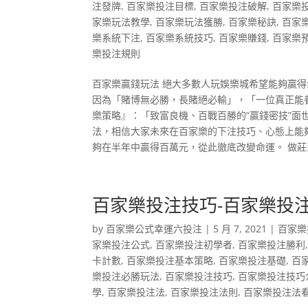
注發牌
,
百家樂投注目標
,
百家樂投注破解
,
百家樂
家樂玩法教學
,
百家樂玩法獲勝
,
百家樂秘訣
,
百家
樂系統下注
,
百家樂系統技巧
,
百家樂賺錢
,
百家樂
樂投注規則
百家樂贏錢玩法 絕大多數人玩娛樂城希望能夠贏
因為「賭博無必勝，長賭絕必輸」，「一位真正能
樂策略』：「致富良機、百戰百勝的“贏錢密技”面
法，相信大家未來在百家樂的下注技巧、心態上能
夠在半年中贏得百萬元，從此徹底改變命運。 做莊法.
百家樂投注技巧-百家樂投
by
百家樂公式幸運六投注
|
5 月 7, 2021
|
百家樂
家樂投注公式
,
百家樂投注初學者
,
百家樂投注勝利
卡計數
,
百家樂投注基本策略
,
百家樂投注基礎
,
百
樂投注必勝玩法
,
百家樂投注技巧
,
百家樂投注技巧
學
,
百家樂投注法
,
百家樂投注法則
,
百家樂投注法