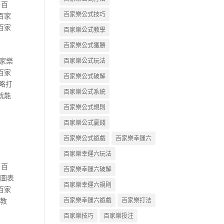
,
百
百家樂公式技巧
百家
百家
百家樂公式教學
百家樂公式獲勝
家樂
百家樂公式玩法
百家
百家樂公式破解
略打
百家樂公式系統
就能
百家樂公式規則
百家樂公式贏錢
百家樂公式遊戲
百家樂幸運六
百家樂幸運六玩法
,
百
百家樂幸運六破解
注圖表
百家樂幸運六規則
百家
百家樂幸運六遊戲
百家樂打法
注教
百家樂技巧
百家樂投注