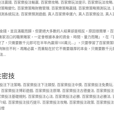
投注贏錢
,
百家樂投注輸贏
,
百家樂攻略
,
百家樂玩法提示
,
百家樂玩法攻略
樂策略變化
,
百家樂策略財務管理
,
百家樂策略贏錢
,
百家樂策略預測玩法
,
預測系統玩法
,
百家樂預測遊戲
,
真人百家樂幸運六
,
真人百家樂投注
,
真人
得金錢，並且滿載而歸，但更絕大多數的人結果卻是相反。原因很簡單，百
養家活口的職業賭家，一定會根據本身的資金、時間、量力而賭」。在『
世了，只需要數千元即可在半年內贏得100萬元…」。只要學習了百家樂策
夠無往不利，馮賭必贏。而重點在於它不需要雄厚的本金，只需要數千元
..
注密技
投注下注策略
,
百家樂投注下注類​​型
,
百家樂投注中獎
,
百家樂投注免費玩
,
百家樂投注博彩遊戲
,
百家樂投注原理
,
百家樂投注古德曼法
,
百家樂投
家樂投注基礎規則
,
百家樂投注心法
,
百家樂投注必勝
,
百家樂投注必勝法
,
介紹
,
百家樂投注技巧提示
,
百家樂投注攻略
,
百家樂投注政策
,
百家樂投
看燈