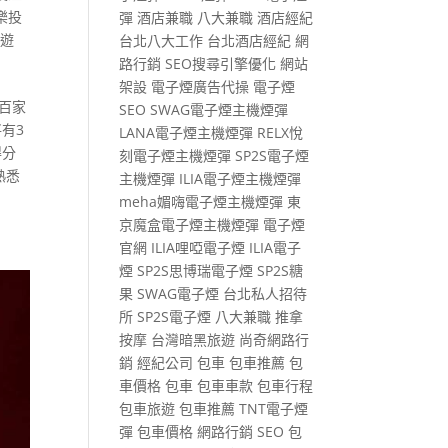
樂投
彈
酒店兼職
八大兼職
酒店經紀
門遊
台北八大工作
台北酒店經紀
網
路行銷
SEO搜尋引擎優化
網站
架設
電子煙廣告代操
電子煙
百家
SEO
SWAG電子煙主機煙彈
有3
LANA電子煙主機煙彈
RELX悅
得分
刻電子煙主機煙彈
SP2S電子煙
熟悉
主機煙彈
ILIA電子煙主機煙彈
meha媚嗨電子煙主機煙彈
東
京魔盒電子煙主機煙彈
電子煙
官網
ILIA哩啞電子煙
ILIA電子
煙
SP2S思博瑞電子煙
SP2S糖
果
SWAG電子煙
台北私人招待
所
SP2S電子煙
八大兼職
推拿
按摩
台灣暗黑旅遊
尚奇網路行
銷
經紀公司
包車
包車推薦
包
車價格
包車
包車車款
包車行程
包車旅遊
包車推薦
TNT電子煙
彈
包車價格
網路行銷
SEO
包