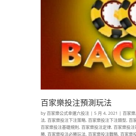
百家樂投注預測玩法
by
百家樂公式幸運六投注
|
5 月 4, 2021
|
百家樂
法
,
百家樂投注下注策略
,
百家樂投注下注類​​型
,
百
百家樂投注基礎規則
,
百家樂投注定律
,
百家樂投注
勝
,
百家樂投注必勝玩法
,
百家樂投注戰略
,
百家樂