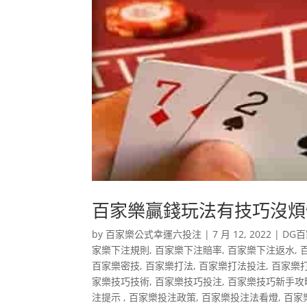
百家樂贏錢玩法有技巧沒煩
by
百家樂公式幸運六投注
|
7 月 12, 2022
|
DG
家樂下注規則
,
百家樂下注賠率
,
百家樂下注返水
,
百家樂密技
,
百家樂打法
,
百家樂打法投注
,
百家樂
家樂技巧技術
,
百家樂技巧投注
,
百家樂技巧新手攻
注提示
,
百家樂投注政策
,
百家樂投注法看燈
,
百家