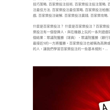
技巧策略
,
百家樂投注技術
,
百家樂投注投注策略
,
注最佳方法
,
百家樂投注最佳策略
,
百家樂投注柏雅
戲
,
百家樂投注破解
,
百家樂投注贏錢
,
百家樂攻略
,
什麼是百家樂投注？ 什麼是百家樂投注？百家樂
樂投注有一個發牌人，與在機器上玩的一系列遊戲區
個結果：眾議院獲勝（球員），眾議院獲勝（銀行
最接近9的一方將獲勝。百家樂投注也被稱為高牌或
的人，讓我們學習百家樂投注的一些基本規則。...