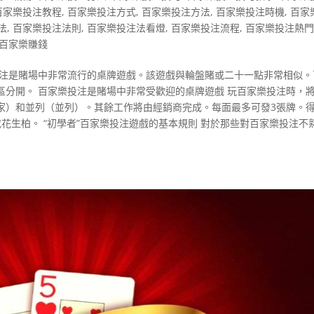
百家樂投注教程
,
百家樂投注方式
,
百家樂投注方法
,
百家樂投注時機
,
百家
法
,
百家樂投注法則
,
百家樂投注法看燈
,
百家樂投注流程
,
百家樂投注熱
百家樂賺錢
投注是賭場中非常流行的桌牌遊戲。該遊戲與輪盤賭或二十一點非常相似。
分開。 百家樂投注是賭場中非常受歡迎的桌牌遊戲 玩百家樂投注時，將
家）和並列（並列）。其餘工作將由經銷商完成。每面最多可發3張牌。
花生柏。 “初學者”百家樂投注遊戲的基本規則 對於那些對百家樂投注不