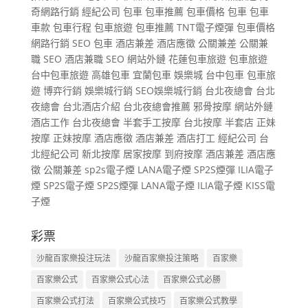
奇網路行銷
經紀公司
包車
包車推薦
包車價格
包車
包車
車款
包車行程
包車旅遊
包車推薦
TNT電子煙彈
包車價格
網路行銷
SEO
包車
酒店兼差
酒店應徵
公關兼差
公關兼
職
SEO
酒店兼職
SEO
網站外鏈
花蓮包車旅遊
包車旅遊
台中包車旅遊
高雄包車
宜蘭包車
娛樂城
台中包車
包車旅
遊
博弈行銷
娛樂城行銷
SEO娛樂城行銷
台北夜總會
台北
夜總會
台北酒店介紹
台北夜總會推薦
邪骨按摩
網站外鏈
酒店工作
台北夜總會
半套手工按摩
台北按摩
半套店
正妹
按摩
正妹按摩
酒店應徵
酒店兼差
酒店打工
經紀公司
台
北經紀公司
新北按摩
居家按摩
到府按摩
酒店兼差
酒店應
徵
公關兼差
sp2s電子煙
LANA電子煙
SP2S煙彈
ILIA電子
煙
SP2S電子煙
SP2S煙彈
LANA電子煙
ILIA電子煙
KISS電
子煙
彩票
沙龍百家樂投注玩法
沙龍百家樂投注策略
百家樂
百家樂公式
百家樂公式心法
百家樂公式必勝
百家樂公式打法
百家樂公式技巧
百家樂公式教學