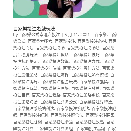
百家樂投注遊戲玩法
by
百家樂公式幸運六投注
|
5 月 11, 2021
|
百家樂
,
百家
樂公式
,
百家樂幸運六
,
百家樂投注
,
百家樂投注心得
,
百家
樂投注心法
,
百家樂投注必勝
,
百家樂投注必勝法
,
百家樂
投注必勝玩法
,
百家樂投注戰略
,
百家樂投注技巧
,
百家樂
投注技巧提示
,
百家樂投注教學
,
百家樂投注方式
,
百家樂
投注方法
,
百家樂投注時機
,
百家樂投注最佳方法
,
百家樂
投注最佳策略
,
百家樂投注流程
,
百家樂投注熱門遊戲
,
百
家樂投注牌局
,
百家樂投注獲勝玩法
,
百家樂投注獲獎
,
百
家樂投注玩法
,
百家樂投注理解
,
百家樂投注發牌
,
百家樂
投注目標
,
百家樂投注看路
,
百家樂投注策略系統
,
百家樂
投注策略賭法
,
百家樂投注算牌公式
,
百家樂投注算牌法
,
百家樂投注系統帕利法
,
百家樂投注系統法
,
百家樂投注紀
錄
,
百家樂投注紅利
,
百家樂投注翻倍法
,
百家樂投注莊家
,
百家樂投注莊閒
,
百家樂投注術語
,
百家樂投注觀點
,
百家
樂投注計算
,
百家樂投注計算牌組-
,
百家樂投注贏錢
,
百家