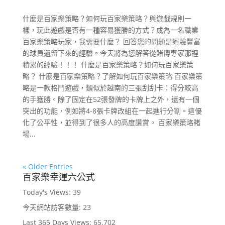
什麼是百家樂策略？如何玩百家樂策略？與遊戲規則一
樣，玩此遊戲是否有一種容易獲勝的方式？成為一名職業
百家樂策略玩家，我需要什麼？ 回答您的問題是經驗豐富
的球員遺留下來的經驗。今天將為您解答從賭博專家那裡
積累的經驗！！！ 什麼是百家樂策略？如何玩百家樂策
略？ 什麼是百家樂策略？了解如何玩百家樂策略 百家樂策
略是一款格鬥遊戲，類似於越南的三張刮刮卡：得分較高
的手獲勝。除了固定在52張發牌的卡牌上之外，還有一個
突出的功能，例如將4-8張卡牌改組在一起進行分割。這優
化了公平性，並得到了很多人的高度讚賞。 百家樂策略賭
場...
« Older Entries
百家樂幸運六公式
Today's Views:
39
今天網站訪客數量:
23
Last 365 Days Views:
65,702