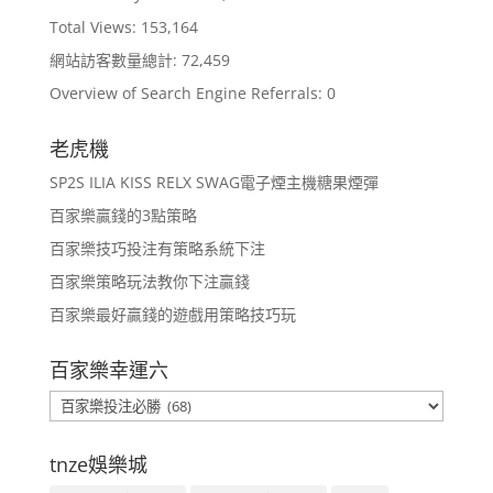
Total Views:
153,164
網站訪客數量總計:
72,459
Overview of Search Engine Referrals:
0
老虎機
SP2S ILIA KISS RELX SWAG電子煙主機糖果煙彈
百家樂贏錢的3點策略
百家樂技巧投注有策略系統下注
百家樂策略玩法教你下注贏錢
百家樂最好贏錢的遊戲用策略技巧玩
百家樂幸運六
百
家
樂
tnze娛樂城
幸