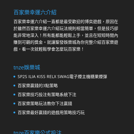
百家樂幸運六介紹
百家樂幸運六介紹一直都是最受歡迎的博奕遊戲，原因在
於雖然百家樂幸運六介紹玩法規則相當簡單，但是技巧卻
能非常地深入！所有能都能輕鬆上手，並且在短短時間內
賺到可觀的獎金。就讓聖發娛樂城為你完整介紹百家樂遊
戲，看一次就輕鬆學會怎麼玩百家樂！
tnze娛樂城
SP2S ILIA KISS RELX SWAG電子煙主機糖果煙彈
百家樂贏錢的3點策略
百家樂技巧投注有策略系統下注
百家樂策略玩法教你下注贏錢
百家樂最好贏錢的遊戲用策略技巧玩
tnze百家樂公式投注