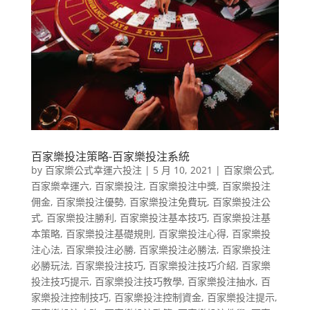
百家樂投注策略-百家樂投注系統
by
百家樂公式幸運六投注
|
5 月 10, 2021
|
百家樂公式
,
百家樂幸運六
,
百家樂投注
,
百家樂投注中獎
,
百家樂投注
佣金
,
百家樂投注優勢
,
百家樂投注免費玩
,
百家樂投注公
式
,
百家樂投注勝利
,
百家樂投注基本技巧
,
百家樂投注基
本策略
,
百家樂投注基礎規則
,
百家樂投注心得
,
百家樂投
注心法
,
百家樂投注必勝
,
百家樂投注必勝法
,
百家樂投注
必勝玩法
,
百家樂投注技巧
,
百家樂投注技巧介紹
,
百家樂
投注技巧提示
,
百家樂投注技巧教學
,
百家樂投注抽水
,
百
家樂投注控制技巧
,
百家樂投注控制資金
,
百家樂投注提示
,