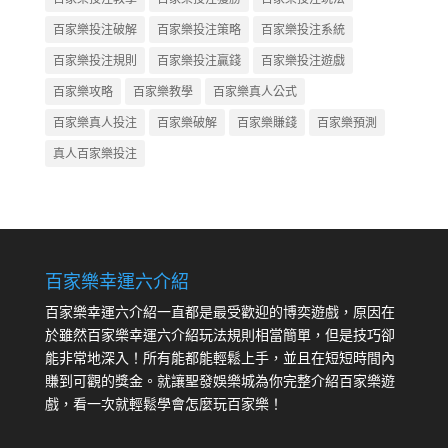
百家樂投注破解
百家樂投注策略
百家樂投注系統
百家樂投注規則
百家樂投注贏錢
百家樂投注遊戲
百家樂攻略
百家樂教學
百家樂真人公式
百家樂真人投注
百家樂破解
百家樂賺錢
百家樂預測
真人百家樂投注
百家樂幸運六介紹
百家樂幸運六介紹一直都是最受歡迎的博奕遊戲，原因在
於雖然百家樂幸運六介紹玩法規則相當簡單，但是技巧卻
能非常地深入！所有能都能輕鬆上手，並且在短短時間內
賺到可觀的獎金。就讓聖發娛樂城為你完整介紹百家樂遊
戲，看一次就輕鬆學會怎麼玩百家樂！