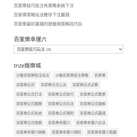
百家樂技巧投注有策略系統下注
百家樂策略玩法教你下注贏錢
百家樂最好贏錢的遊戲用策略技巧玩
百家樂幸運六
百
家
樂
tnze娛樂城
幸
沙龍百家樂投注玩法
沙龍百家樂投注策略
百家樂
運
六
百家樂公式
百家樂公式心法
百家樂公式必勝
百家樂公式打法
百家樂公式技巧
百家樂公式教學
百家樂公式獲勝
百家樂公式玩法
百家樂公式破解
百家樂公式系統
百家樂公式規則
百家樂公式贏錢
百家樂公式遊戲
百家樂幸運六
百家樂幸運六玩法
百家樂幸運六破解
百家樂幸運六規則
百家樂幸運六遊戲