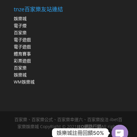
tnze百家樂友站連結
娛樂城
電子煙
百家樂
電子遊戲
電子遊戲
體育賽事
彩票遊戲
百家樂
娛樂城
WM娛樂城
百家樂、百家樂公式、百家樂幸運六、百家樂投注-ibet百
家樂娛樂城 CopyRight © 2021
IEO網路行銷
All rights
娛樂城註冊回饋50%
reserved.