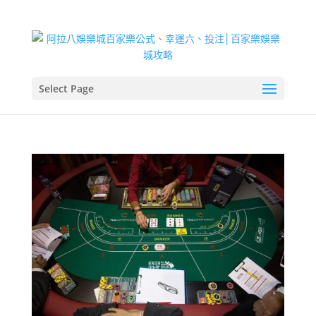
Select Page