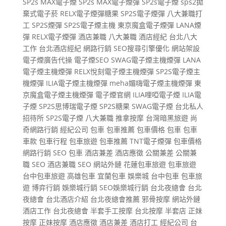
SP2s MAX電子煙
SP2s MAX電子煙彈
SP2s電子煙
sps2拋
棄式電子菸
RELX電子煙彈糖果
SP2S電子煙彈
八大兼職打
工
SP2S煙彈
SP2S電子煙主機
東京魔盒電子煙彈
LANA煙
彈
RELX電子煙彈
酒店兼職
八大兼職
酒店經紀
台北八大
工作
台北酒店經紀
網路行銷
SEO搜尋引擎優化
網站架設
電子煙廣告代操
電子煙SEO
SWAG電子煙主機煙彈
LANA
電子煙主機煙彈
RELX悅刻電子煙主機煙彈
SP2S電子煙主
機煙彈
ILIA電子煙主機煙彈
meha媚嗨電子煙主機煙彈
東
京魔盒電子煙主機煙彈
電子煙官網
ILIA哩啞電子煙
ILIA電
子煙
SP2S思博瑞電子煙
SP2S糖果
SWAG電子煙
台北私人
招待所
SP2S電子煙
八大兼職
推拿按摩
台灣暗黑旅遊
尚
奇網路行銷
經紀公司
包車
包車推薦
包車價格
包車
包車
車款
包車行程
包車旅遊
包車推薦
TNT電子煙彈
包車價格
網路行銷
SEO
包車
酒店兼差
酒店應徵
公關兼差
公關兼
職
SEO
酒店兼職
SEO
網站外鏈
花蓮包車旅遊
包車旅遊
台中包車旅遊
高雄包車
宜蘭包車
娛樂城
台中包車
包車旅
遊
博弈行銷
娛樂城行銷
SEO娛樂城行銷
台北夜總會
台北
夜總會
台北酒店介紹
台北夜總會推薦
邪骨按摩
網站外鏈
酒店工作
台北夜總會
半套手工按摩
台北按摩
半套店
正妹
按摩
正妹按摩
酒店應徵
酒店兼差
酒店打工
經紀公司
台