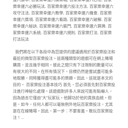
樂幸運六必勝玩法
,
百家樂幸運六投注方法
,
百家樂幸運六
攻守注法
,
百家樂幸運六教學
,
百家樂幸運六機會
,
百家樂
幸運六獎項
,
百家樂幸運六看路
,
百家樂幸運六破解
,
百家
樂幸運六秘訣
,
百家樂幸運六竅門
,
百家樂幸運六算牌
,
百
家樂幸運六系統
,
百家樂幸運六規則
,
百家樂打法
,
百家樂
打法玩法
我們將在以下各段中為您提供的建議適用於百家樂投注和
最近的微型百家樂投注。這兩種類型的遊戲可在網上賭場
購買，並且幾乎相同。彼此之間只有下注限制的數量可以
有很大的不同。在所有情況下，目標仍然是嘗試盡可能多
地取勝，同時獲得盡可能多的樂趣。因此，這就是本文的
目的。 百家樂投注基本技巧 首先，您必須首先對百家樂投
注進行神秘化處理。該遊戲對許多人來說可能有點嚇人，
因為過去它僅由“大”玩家玩。他歸功於他的貴族血統。但
是，如今，任何人都可以毫無例外地玩百家樂投注，尤其
是在在線賭場。因此，第一步：不要害羞。敢玩百家樂投
注！...