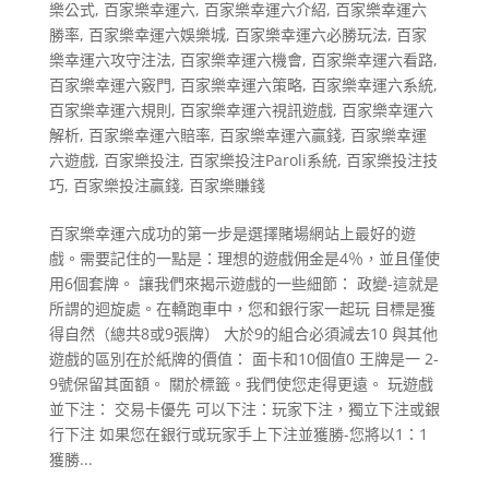
樂公式
,
百家樂幸運六
,
百家樂幸運六介紹
,
百家樂幸運六
勝率
,
百家樂幸運六娛樂城
,
百家樂幸運六必勝玩法
,
百家
樂幸運六攻守注法
,
百家樂幸運六機會
,
百家樂幸運六看路
,
百家樂幸運六竅門
,
百家樂幸運六策略
,
百家樂幸運六系統
,
百家樂幸運六規則
,
百家樂幸運六視訊遊戲
,
百家樂幸運六
解析
,
百家樂幸運六賠率
,
百家樂幸運六贏錢
,
百家樂幸運
六遊戲
,
百家樂投注
,
百家樂投注Paroli系統
,
百家樂投注技
巧
,
百家樂投注贏錢
,
百家樂賺錢
百家樂幸運六成功的第一步是選擇賭場網站上最好的遊
戲。需要記住的一點是：理想的遊戲佣金是4％，並且僅使
用6個套牌。 讓我們來揭示遊戲的一些細節： 政變-這就是
所謂的迴旋處。在轎跑車中，您和銀行家一起玩 目標是獲
得自然（總共8或9張牌） 大於9的組合必須減去10 與其他
遊戲的區別在於紙牌的價值： 面卡和10個值0 王牌是一 2-
9號保留其面額。 關於標籤。我們使您走得更遠。 玩遊戲
並下注： 交易卡優先 可以下注：玩家下注，獨立下注或銀
行下注 如果您在銀行或玩家手上下注並獲勝-您將以1：1
獲勝...