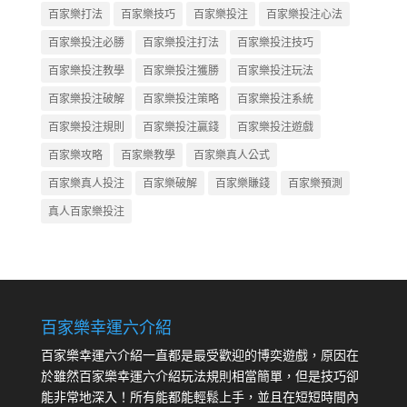
百家樂打法
百家樂技巧
百家樂投注
百家樂投注心法
百家樂投注必勝
百家樂投注打法
百家樂投注技巧
百家樂投注教學
百家樂投注獲勝
百家樂投注玩法
百家樂投注破解
百家樂投注策略
百家樂投注系統
百家樂投注規則
百家樂投注贏錢
百家樂投注遊戲
百家樂攻略
百家樂教學
百家樂真人公式
百家樂真人投注
百家樂破解
百家樂賺錢
百家樂預測
真人百家樂投注
百家樂幸運六介紹
百家樂幸運六介紹一直都是最受歡迎的博奕遊戲，原因在
於雖然百家樂幸運六介紹玩法規則相當簡單，但是技巧卻
能非常地深入！所有能都能輕鬆上手，並且在短短時間內