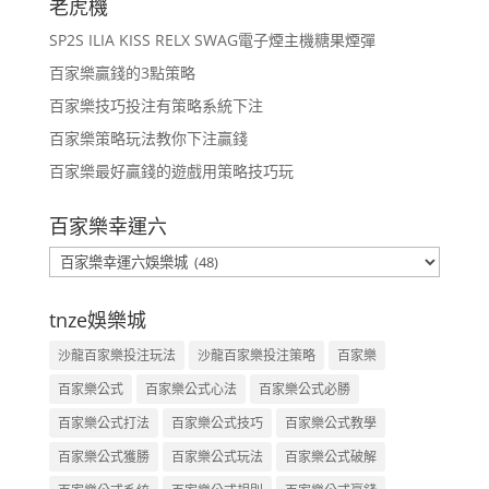
老虎機
SP2S ILIA KISS RELX SWAG電子煙主機糖果煙彈
百家樂贏錢的3點策略
百家樂技巧投注有策略系統下注
百家樂策略玩法教你下注贏錢
百家樂最好贏錢的遊戲用策略技巧玩
百家樂幸運六
百
家
樂
tnze娛樂城
幸
沙龍百家樂投注玩法
沙龍百家樂投注策略
百家樂
運
六
百家樂公式
百家樂公式心法
百家樂公式必勝
百家樂公式打法
百家樂公式技巧
百家樂公式教學
百家樂公式獲勝
百家樂公式玩法
百家樂公式破解