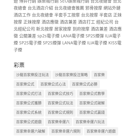
遊
博弈行銷
娛樂城行銷
SEO娛樂城行銷
台北夜總會
台北
夜總會
台北酒店介紹
台北夜總會推薦
邪骨按摩
網站外鏈
酒店工作
台北夜總會
半套手工按摩
台北按摩
半套店
正妹
按摩
正妹按摩
酒店應徵
酒店兼差
酒店打工
經紀公司
台
北經紀公司
新北按摩
居家按摩
到府按摩
酒店兼差
酒店應
徵
公關兼差
sp2s電子煙
LANA電子煙
SP2S煙彈
ILIA電子
煙
SP2S電子煙
SP2S煙彈
LANA電子煙
ILIA電子煙
KISS電
子煙
彩票
沙龍百家樂投注玩法
沙龍百家樂投注策略
百家樂
百家樂公式
百家樂公式心法
百家樂公式必勝
百家樂公式打法
百家樂公式技巧
百家樂公式教學
百家樂公式獲勝
百家樂公式玩法
百家樂公式破解
百家樂公式系統
百家樂公式規則
百家樂公式贏錢
百家樂公式遊戲
百家樂幸運六
百家樂幸運六玩法
百家樂幸運六破解
百家樂幸運六規則
百家樂幸運六遊戲