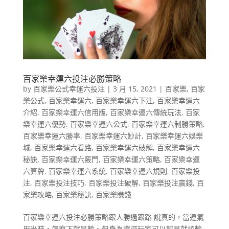
百家樂幸運六投注必勝策略
by
百家樂公式幸運六投注
|
3 月 15, 2021
|
百家樂
,
百家
樂公式
,
百家樂幸運六
,
百家樂幸運六下注
,
百家樂幸運六
介紹
,
百家樂幸運六信用版
,
百家樂幸運六傳統玩法
,
百家
樂幸運六優勢
,
百家樂幸運六公式
,
百家樂幸運六制勝策略
,
百家樂幸運六勝率
,
百家樂幸運六妙計
,
百家樂幸運六娛樂
城
,
百家樂幸運六看路
,
百家樂幸運六破解
,
百家樂幸運六
秘訣
,
百家樂幸運六竅門
,
百家樂幸運六策略
,
百家樂幸運
六算牌
,
百家樂幸運六系統
,
百家樂幸運六規則
,
百家樂投
注
,
百家樂投注技巧
,
百家樂投注破解
,
百家樂投注贏錢
,
百
家樂攻略
,
百家樂秘訣
,
百家樂賺錢
百家樂幸運六投注必勝策略跟人勝過跟路 說真的，當運氣
用光時，怎麼下就是輸。但身為資深玩家可以輕易就認輸