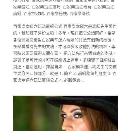
家樂投注
,
百家樂投注技巧
,
百家樂投注破解
,
百家樂投注
贏錢
,
百家樂攻略
,
百家樂秘訣
,
百家樂賺錢
百家樂幸運六玩法贏錢公式 百家樂幸運六是馮耘先生著作
的。我珍藏了這份文稿十多年，現在把它公諸同好。希望
各位網友閱後對百家樂幸運六玩法的打法有個新的啟發。
多點看看馮先生的文稿，才可以多吸收他打法的精粹，學
習時必須要懂得去蕪存菁， 把方法先行來個徹底的測試，
證實了是可行的才可在娛樂城上運用，多練習了自能融會
貫通，靈活運用，揮灑自如。 百家樂幸運六馮先生的文稿
主要分開四個部分，就是 1. 簡介 2. 贏錢秘笈的歷史 3. 百
家樂幸運六玩法贏錢公式 4. 必勝錦囊...