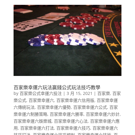
百家樂幸運六玩法贏錢公式玩法技巧教學
by
百家樂公式幸運六投注
|
3 月 15, 2021
|
百家樂
,
百家
樂公式
,
百家樂幸運六
,
百家樂幸運六信用版
,
百家樂幸運
六傳統玩法
,
百家樂幸運六優勢
,
百家樂幸運六公式
,
百家
樂幸運六制勝策略
,
百家樂幸運六勝率
,
百家樂幸運六妙計
,
百家樂幸運六娛樂城
,
百家樂幸運六心法
,
百家樂幸運六應
用
,
百家樂幸運六打法
,
百家樂幸運六技巧
,
百家樂幸運六
技巧打法
,
百家樂幸運六技巧規則
,
百家樂幸運六技術
,
百