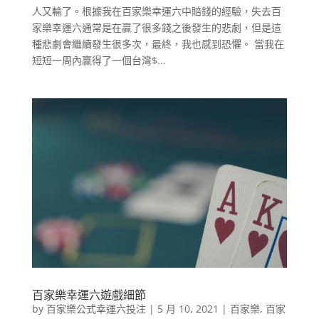
人又輸了。根據我在百家樂幸運六中賠錢的經驗，失去百
家樂幸運六通常是在贏了很多錢之後發生的悲劇，但是這
種悲劇會繼續發生很多次，最終，我也感到恐懼。 當我在
短短一周內贏得了一個台灣$...
百家樂幸運六遊戲細節
by
百家樂公式幸運六投注
|
5 月 10, 2021
|
百家樂
,
百家