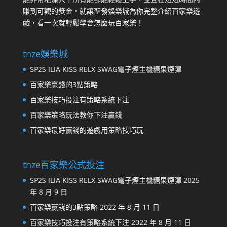
賺到可觀的獎金。就讓聖發娛樂城為你完整介紹百家樂遊
戲，看一次就輕鬆學會怎麼玩百家樂！
tnze娛樂城
SP2S ILIA KISS RELX SWAG電子煙主機糖果煙彈
百家樂贏錢的3點策略
百家樂技巧投注有策略系統下注
百家樂策略玩法教你下注贏錢
百家樂最好贏錢的遊戲用策略技巧玩
tnze百家樂公式投注
SP2S ILIA KISS RELX SWAG電子煙主機糖果煙彈
2025
年 8 月 9 日
百家樂贏錢的3點策略
2022 年 8 月 11 日
百家樂技巧投注有策略系統下注
2022 年 8 月 11 日