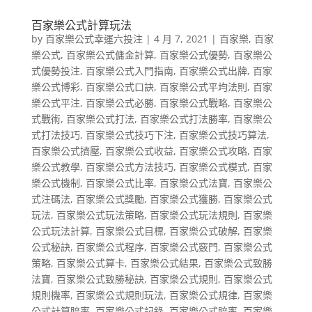
百家樂公式計算玩法
by
百家樂公式幸運六投注
|
4 月 7, 2021
|
百家樂
,
百家
樂公式
,
百家樂公式傭金計算
,
百家樂公式優勢
,
百家樂公
式優勢投注
,
百家樂公式入門指南
,
百家樂公式出牌
,
百家
樂公式博彩
,
百家樂公式口訣
,
百家樂公式平均法則
,
百家
樂公式平注
,
百家樂公式必勝
,
百家樂公式戰略
,
百家樂公
式戰術
,
百家樂公式打法
,
百家樂公式打法勝率
,
百家樂公
式打法技巧
,
百家樂公式技巧下注
,
百家樂公式技巧算法
,
百家樂公式擠壓
,
百家樂公式收益
,
百家樂公式攻略
,
百家
樂公式教學
,
百家樂公式方法技巧
,
百家樂公式模式
,
百家
樂公式機制
,
百家樂公式比率
,
百家樂公式法寶
,
百家樂公
式注碼法
,
百家樂公式獎勵
,
百家樂公式獲勝
,
百家樂公式
玩法
,
百家樂公式玩法策略
,
百家樂公式玩法規則
,
百家樂
公式玩法計算
,
百家樂公式目標
,
百家樂公式破解
,
百家樂
公式秘訣
,
百家樂公式程序
,
百家樂公式竅門
,
百家樂公式
策略
,
百家樂公式算卡
,
百家樂公式結果
,
百家樂公式致勝
法寶
,
百家樂公式致勝秘訣
,
百家樂公式規則
,
百家樂公式
規則機率
,
百家樂公式規則玩法
,
百家樂公式規律
,
百家樂
公式計算賠率
,
百家樂公式記錄
,
百家樂公式賠率
,
百家樂