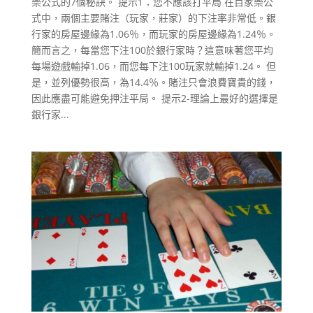
樂公式的7個秘訣。 提示1：您不應該打平局 在百家樂公
式中，兩個主要賭注（玩家，莊家）的下注率非常低。銀
行家的房屋邊緣為1.06％，而玩家的房屋邊緣為1.24％。
簡而言之，每當您下注100於銀行家時？這意味著您平均
每場遊戲輸掉1.06，而您每下注100玩家就輸掉1.24。 但
是，並列優勢很高，為14.4％。賭注只會浪費寶貴的錢，
因此應盡可能避免押注平局。 提示2-理論上最好的選擇是
銀行家...