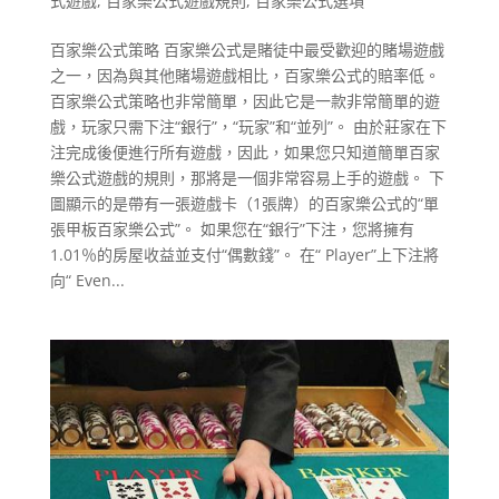
式遊戲
,
百家樂公式遊戲規則
,
百家樂公式選項
百家樂公式策略 百家樂公式是賭徒中最受歡迎的賭場遊戲
之一，因為與其他賭場遊戲相比，百家樂公式的賠率低。
百家樂公式策略也非常簡單，因此它是一款非常簡單的遊
戲，玩家只需下注“銀行”，“玩家”和“並列”。 由於莊家在下
注完成後便進行所有遊戲，因此，如果您只知道簡單百家
樂公式遊戲的規則，那將是一個非常容易上手的遊戲。 下
圖顯示的是帶有一張遊戲卡（1張牌）的百家樂公式的“單
張甲板百家樂公式”。 如果您在“銀行”下注，您將擁有
1.01％的房屋收益並支付“偶數錢”。 在“ Player”上下注將
向“ Even...