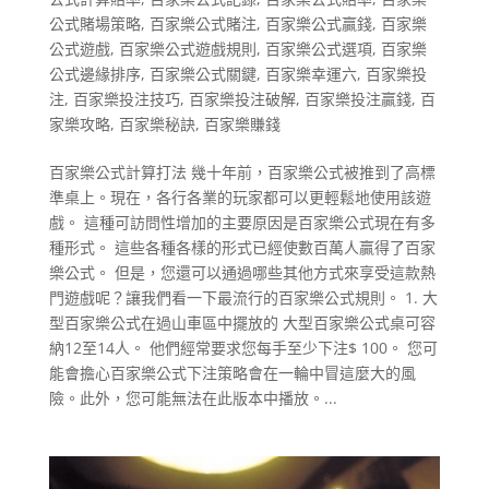
公式賭場策略
,
百家樂公式賭注
,
百家樂公式贏錢
,
百家樂
公式遊戲
,
百家樂公式遊戲規則
,
百家樂公式選項
,
百家樂
公式邊緣排序
,
百家樂公式關鍵
,
百家樂幸運六
,
百家樂投
注
,
百家樂投注技巧
,
百家樂投注破解
,
百家樂投注贏錢
,
百
家樂攻略
,
百家樂秘訣
,
百家樂賺錢
百家樂公式計算打法 幾十年前，百家樂公式被推到了高標
準桌上。現在，各行各業的玩家都可以更輕鬆地使用該遊
戲。 這種可訪問性增加的主要原因是百家樂公式現在有多
種形式。 這些各種各樣的形式已經使數百萬人贏得了百家
樂公式。 但是，您還可以通過哪些其他方式來享受這款熱
門遊戲呢？讓我們看一下最流行的百家樂公式規則。 1. 大
型百家樂公式在過山車區中擺放的 大型百家樂公式桌可容
納12至14人。 他們經常要求您每手至少下注$ 100。 您可
能會擔心百家樂公式下注策略會在一輪中冒這麼大的風
險。此外，您可能無法在此版本中播放。...