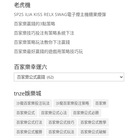
老虎機
SP2S ILIA KISS RELX SWAG電子煙主機糖果煙彈
百家樂贏錢的3點策略
百家樂技巧投注有策略系統下注
百家樂策略玩法教你下注贏錢
百家樂最好贏錢的遊戲用策略技巧玩
百家樂幸運六
百
家
樂
tnze娛樂城
幸
沙龍百家樂投注玩法
沙龍百家樂投注策略
百家樂
運
六
百家樂公式
百家樂公式心法
百家樂公式必勝
百家樂公式打法
百家樂公式技巧
百家樂公式教學
百家樂公式獲勝
百家樂公式玩法
百家樂公式破解