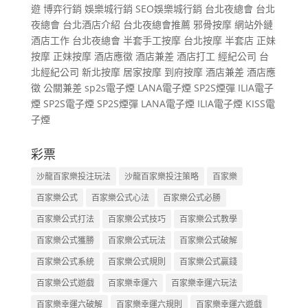
遊
博弈行銷
娛樂城行銷
SEO娛樂城行銷
台北夜總會
台北
夜總會
台北酒店介紹
台北夜總會推薦
邪骨按摩
網站外鏈
酒店工作
台北夜總會
半套手工按摩
台北按摩
半套店
正妹
按摩
正妹按摩
酒店應徵
酒店兼差
酒店打工
經紀公司
台
北經紀公司
新北按摩
居家按摩
到府按摩
酒店兼差
酒店應
徵
公關兼差
sp2s電子煙
LANA電子煙
SP2S煙彈
ILIA電子
煙
SP2S電子煙
SP2S煙彈
LANA電子煙
ILIA電子煙
KISS電
子煙
彩票
沙龍百家樂投注玩法
沙龍百家樂投注策略
百家樂
百家樂公式
百家樂公式心法
百家樂公式必勝
百家樂公式打法
百家樂公式技巧
百家樂公式教學
百家樂公式獲勝
百家樂公式玩法
百家樂公式破解
百家樂公式系統
百家樂公式規則
百家樂公式贏錢
百家樂公式遊戲
百家樂幸運六
百家樂幸運六玩法
百家樂幸運六破解
百家樂幸運六規則
百家樂幸運六遊戲