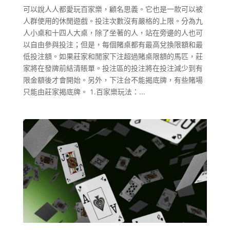
可以說人人都愛玩百家樂，顧名思義。它也是一款可以被
人群使用的休閒遊戲。投注次數沒有嚴格的上限。分為九
人小桌和十四人大桌，除了坐著的人，站在旁邊的人也可
以自由參與投注；但是，每個賭桌都有最高兌換限額和最
低投注額。如果莊家和閒家下注超過賭桌限額的馬匹，莊
家將在發牌前結清賬單。投注區的投注將在投注減少到有
限金額後才會開始。另外，下注台不能揭底牌，有些賭場
只能由莊家揭底牌。 1.百家樂玩法：...