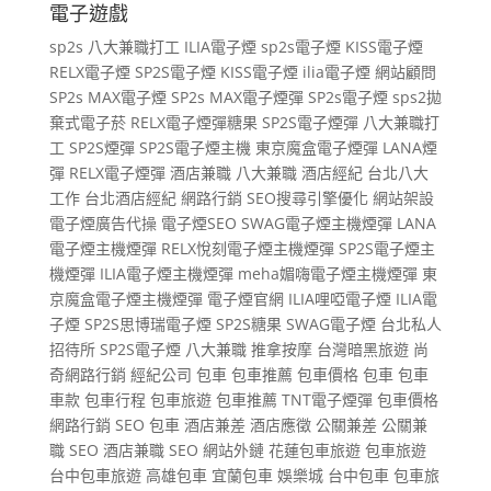
電子遊戲
sp2s
八大兼職打工
ILIA電子煙
sp2s電子煙
KISS電子煙
RELX電子煙
SP2S電子煙
KISS電子煙
ilia電子煙
網站顧問
SP2s MAX電子煙
SP2s MAX電子煙彈
SP2s電子煙
sps2拋
棄式電子菸
RELX電子煙彈糖果
SP2S電子煙彈
八大兼職打
工
SP2S煙彈
SP2S電子煙主機
東京魔盒電子煙彈
LANA煙
彈
RELX電子煙彈
酒店兼職
八大兼職
酒店經紀
台北八大
工作
台北酒店經紀
網路行銷
SEO搜尋引擎優化
網站架設
電子煙廣告代操
電子煙SEO
SWAG電子煙主機煙彈
LANA
電子煙主機煙彈
RELX悅刻電子煙主機煙彈
SP2S電子煙主
機煙彈
ILIA電子煙主機煙彈
meha媚嗨電子煙主機煙彈
東
京魔盒電子煙主機煙彈
電子煙官網
ILIA哩啞電子煙
ILIA電
子煙
SP2S思博瑞電子煙
SP2S糖果
SWAG電子煙
台北私人
招待所
SP2S電子煙
八大兼職
推拿按摩
台灣暗黑旅遊
尚
奇網路行銷
經紀公司
包車
包車推薦
包車價格
包車
包車
車款
包車行程
包車旅遊
包車推薦
TNT電子煙彈
包車價格
網路行銷
SEO
包車
酒店兼差
酒店應徵
公關兼差
公關兼
職
SEO
酒店兼職
SEO
網站外鏈
花蓮包車旅遊
包車旅遊
台中包車旅遊
高雄包車
宜蘭包車
娛樂城
台中包車
包車旅