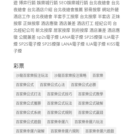
遊
博弈行銷
娛樂城行銷
SEO娛樂城行銷
台北夜總會
台北
夜總會
台北酒店介紹
台北夜總會推薦
邪骨按摩
網站外鏈
酒店工作
台北夜總會
半套手工按摩
台北按摩
半套店
正妹
按摩
正妹按摩
酒店應徵
酒店兼差
酒店打工
經紀公司
台
北經紀公司
新北按摩
居家按摩
到府按摩
酒店兼差
酒店應
徵
公關兼差
sp2s電子煙
LANA電子煙
SP2S煙彈
ILIA電子
煙
SP2S電子煙
SP2S煙彈
LANA電子煙
ILIA電子煙
KISS電
子煙
彩票
沙龍百家樂投注玩法
沙龍百家樂投注策略
百家樂
百家樂公式
百家樂公式心法
百家樂公式必勝
百家樂公式打法
百家樂公式技巧
百家樂公式教學
百家樂公式獲勝
百家樂公式玩法
百家樂公式破解
百家樂公式系統
百家樂公式規則
百家樂公式贏錢
百家樂公式遊戲
百家樂幸運六
百家樂幸運六玩法
百家樂幸運六破解
百家樂幸運六規則
百家樂幸運六遊戲