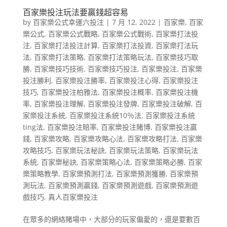
百家樂投注玩法要贏錢超容易
by
百家樂公式幸運六投注
|
7 月 12, 2022
|
百家樂
,
百家
樂公式
,
百家樂公式戰略
,
百家樂公式戰術
,
百家樂打法投
注
,
百家樂打法投注計算
,
百家樂打法投資
,
百家樂打法玩
法
,
百家樂打法策略
,
百家樂打法策略玩法
,
百家樂技巧取
勝
,
百家樂技巧技術
,
百家樂技巧投注
,
百家樂投注
,
百家樂
投注勝利
,
百家樂投注勝率
,
百家樂投注心得
,
百家樂投注
技巧
,
百家樂投注柏雅法
,
百家樂投注概率
,
百家樂投注機
率
,
百家樂投注理解
,
百家樂投注發牌
,
百家樂投注破解
,
百
家樂投注系統
,
百家樂投注系統10％法
,
百家樂投注系統
ting法
,
百家樂投注賠率
,
百家樂投注賭博
,
百家樂投注贏
錢
,
百家樂攻略
,
百家樂攻略心法
,
百家樂攻略打法
,
百家樂
攻略技巧
,
百家樂玩法秘訣
,
百家樂玩法策略
,
百家樂玩法
系統
,
百家樂秘訣
,
百家樂策略心法
,
百家樂策略必勝
,
百家
樂策略教學
,
百家樂預測打法
,
百家樂預測獲勝
,
百家樂預
測玩法
,
百家樂預測贏錢
,
百家樂預測遊戲
,
百家樂預測遊
戲技巧
,
真人百家樂投注
在眾多的網絡賭場中，大部分的玩家偏愛的，還是要數百