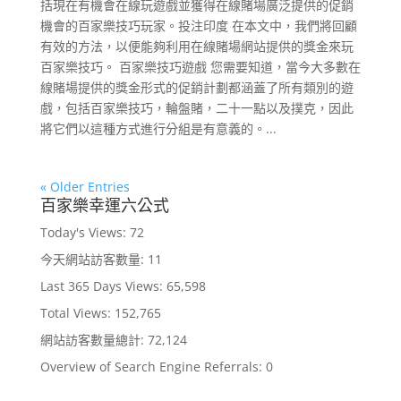
括現在有機會在線玩遊戲並獲得在線賭場廣泛提供的促銷
機會的百家樂技巧玩家。投注印度 在本文中，我們將回顧
有效的方法，以便能夠利用在線賭場網站提供的獎金來玩
百家樂技巧。 百家樂技巧遊戲 您需要知道，當今大多數在
線賭場提供的獎金形式的促銷計劃都涵蓋了所有類別的遊
戲，包括百家樂技巧，輪盤賭，二十一點以及撲克，因此
將它們以這種方式進行分組是有意義的。...
« Older Entries
百家樂幸運六公式
Today's Views:
72
今天網站訪客數量:
11
Last 365 Days Views:
65,598
Total Views:
152,765
網站訪客數量總計:
72,124
Overview of Search Engine Referrals:
0