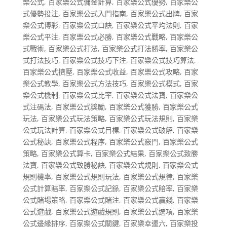
樂公式
,
百家樂公式傭金計算
,
百家樂公式優勢
,
百家樂公
式優勢投注
,
百家樂公式入門指南
,
百家樂公式出牌
,
百家
樂公式博彩
,
百家樂公式口訣
,
百家樂公式平均法則
,
百家
樂公式平注
,
百家樂公式必勝
,
百家樂公式戰略
,
百家樂公
式戰術
,
百家樂公式打法
,
百家樂公式打法勝率
,
百家樂公
式打法技巧
,
百家樂公式技巧下注
,
百家樂公式技巧算法
,
百家樂公式擠壓
,
百家樂公式收益
,
百家樂公式攻略
,
百家
樂公式教學
,
百家樂公式方法技巧
,
百家樂公式模式
,
百家
樂公式機制
,
百家樂公式比率
,
百家樂公式法寶
,
百家樂公
式注碼法
,
百家樂公式獎勵
,
百家樂公式獲勝
,
百家樂公式
玩法
,
百家樂公式玩法策略
,
百家樂公式玩法規則
,
百家樂
公式玩法計算
,
百家樂公式目標
,
百家樂公式破解
,
百家樂
公式秘訣
,
百家樂公式程序
,
百家樂公式竅門
,
百家樂公式
策略
,
百家樂公式算卡
,
百家樂公式結果
,
百家樂公式致勝
法寶
,
百家樂公式致勝秘訣
,
百家樂公式規則
,
百家樂公式
規則機率
,
百家樂公式規則玩法
,
百家樂公式規律
,
百家樂
公式計算賠率
,
百家樂公式記錄
,
百家樂公式賠率
,
百家樂
公式賭場策略
,
百家樂公式賭注
,
百家樂公式贏錢
,
百家樂
公式遊戲
,
百家樂公式遊戲規則
,
百家樂公式選項
,
百家樂
公式邊緣排序
,
百家樂公式關鍵
,
百家樂幸運六
,
百家樂投