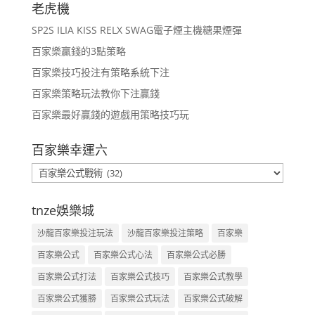
老虎機
SP2S ILIA KISS RELX SWAG電子煙主機糖果煙彈
百家樂贏錢的3點策略
百家樂技巧投注有策略系統下注
百家樂策略玩法教你下注贏錢
百家樂最好贏錢的遊戲用策略技巧玩
百家樂幸運六
百
家
樂
tnze娛樂城
幸
沙龍百家樂投注玩法
沙龍百家樂投注策略
百家樂
運
六
百家樂公式
百家樂公式心法
百家樂公式必勝
百家樂公式打法
百家樂公式技巧
百家樂公式教學
百家樂公式獲勝
百家樂公式玩法
百家樂公式破解