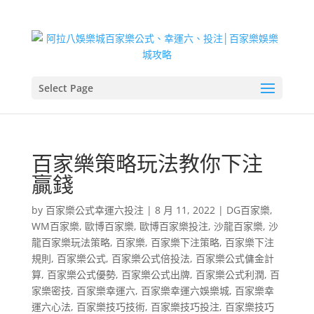
Select Page
百家樂策略玩法教你下注
贏錢
by
百家樂公式幸運六投注
|
8 月 11, 2022
|
DG百家樂
,
WM百家樂
,
歐博百家樂
,
歐博百家樂投注
,
沙龍百家樂
,
沙
龍百家樂玩法策略
,
百家樂
,
百家樂下注策略
,
百家樂下注
規則
,
百家樂公式
,
百家樂公式倍投法
,
百家樂公式傭金計
算
,
百家樂公式優勢
,
百家樂公式出牌
,
百家樂公式利潤
,
百
家樂密技
,
百家樂幸運六
,
百家樂幸運六娛樂城
,
百家樂幸
運六心法
,
百家樂技巧技術
,
百家樂技巧投注
,
百家樂技巧