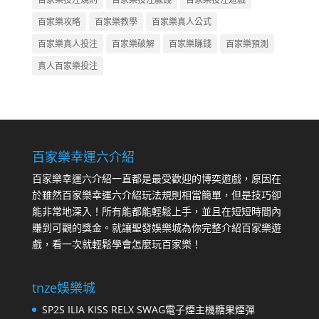
百家樂攻略
百家樂教學
百家樂真人公式
百家樂真人投注
百家樂破解
百家樂賺錢
百家樂預測
真人百家樂投注
百家樂幸運六介紹
百家樂幸運六介紹一直都是最受歡迎的博奕遊戲，原因在
於雖然百家樂幸運六介紹玩法規則相當簡單，但是技巧卻
能非常地深入！所有能都能輕鬆上手，並且在短短時間內
賺到可觀的獎金。就讓聖發娛樂城為你完整介紹百家樂遊
戲，看一次就輕鬆學會怎麼玩百家樂！
tnze娛樂城
SP2S ILIA KISS RELX SWAG電子煙主機糖果煙彈