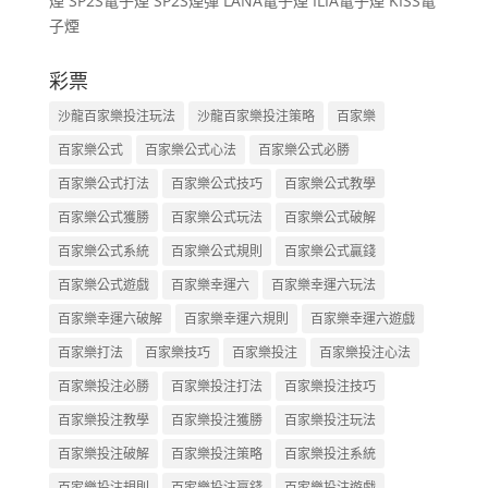
煙
SP2S電子煙
SP2S煙彈
LANA電子煙
ILIA電子煙
KISS電
子煙
彩票
沙龍百家樂投注玩法
沙龍百家樂投注策略
百家樂
百家樂公式
百家樂公式心法
百家樂公式必勝
百家樂公式打法
百家樂公式技巧
百家樂公式教學
百家樂公式獲勝
百家樂公式玩法
百家樂公式破解
百家樂公式系統
百家樂公式規則
百家樂公式贏錢
百家樂公式遊戲
百家樂幸運六
百家樂幸運六玩法
百家樂幸運六破解
百家樂幸運六規則
百家樂幸運六遊戲
百家樂打法
百家樂技巧
百家樂投注
百家樂投注心法
百家樂投注必勝
百家樂投注打法
百家樂投注技巧
百家樂投注教學
百家樂投注獲勝
百家樂投注玩法
百家樂投注破解
百家樂投注策略
百家樂投注系統
百家樂投注規則
百家樂投注贏錢
百家樂投注遊戲