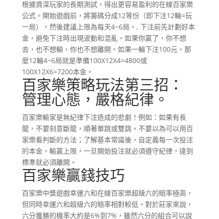
根據資深玩家的長期測試，得出更容易盈利的在線百家樂
公式。開始遊戲前，將籌碼分成12等份（即下注12輪=玩
一局），然後建議上限為每天4~6局。, 下注前先計劃好本
金，避免下注時出現波動和混亂。如果你贏了，你不想
去，也不想輸，你也不想離開。如果一輪下注100元，那
麼12輪4~6局就是準備100X12X4=4800或
100X12X6=7200本金。
百家樂
策略玩法
第三招：
管理心態，嚴格紀律。
百家樂輸家是無紀律下注造成的悲劇！例如：如果有長
龍，不要刻意斷龍，順著單跳或雙跳。不要以為可以用百
家樂看判斷的方法；了解基本常識後，自定義每一次投注
的本金，輸贏上限，一旦開始投注就必須遵守​​紀律，達到
標準就必須離開。
百家樂贏錢技巧
百家樂中獎遊戲幸運六和在線百家樂超級六的賠率極高，
但同時幸運六和超級六的賠率相對較低。對於莊家來說，
六分獲勝的機率大約是6%到7%，雖然六分的組合可以說