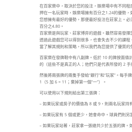
在百家樂中，取決於您的投注，娛樂場中有不同程度
押在一名玩家時，娛樂場擁有百分之1.24的優勢，
您想擁有最好的優勢，那便最好投注在莊家上。必須
百分之4.80。
百家樂是與玩家、莊家博弈的遊戲。雖然容易發揮
透過此遊戲您可以得到很多，也會失去不少的課程
當了解其規則和策略，所以我們為您提供了優質的
百家樂在發牌鞋中有八副牌。低於 10 的牌按面值計算，
的（這些不是真正的人；他們只是代表所發的 2 手
然後將兩張牌的兩隻手發給“銀行”和“玩家”。每手
1（5 加 6 = 11；棄掉第一個“一”）。
可以使用以下規則給出第三張牌：
– 如果玩家或房子的價值為 8 或 9，則兩名玩家持
– 如果玩家有 5 個或更少，她會命中。球員們則另
– 如果玩家站著，莊家拿一張總共少於五張的牌