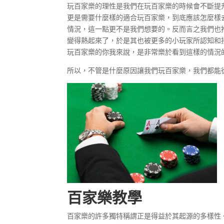
玩百家樂的理性是我們在玩百家樂的時候會不斷提
更是需要什麼樣的適合玩百家樂，到底應該怎麼樣
情況，這一點更不是我們想要的。反而言之我們也
變得熱起來了，於是其也被更多的小玩家所認知和
玩百家樂的你我來說，是非常樂於看到這樣的情況
所以，不管是什麼原因讓我們玩百家樂，我們都能
百家樂教學
百家樂的許多獨特稱謂正是得益於其起源的多樣性。百家