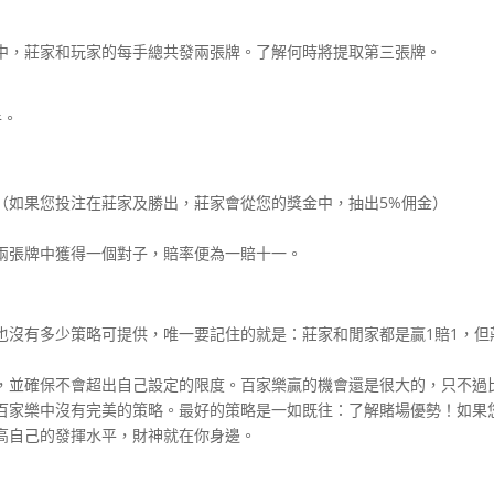
中，莊家和玩家的每手總共發兩張牌。了解何時將提取第三張牌。
手。
（如果您投注在莊家及勝出，莊家會從您的獎金中，抽出5%佣金）
兩張牌中獲得一個對子，賠率便為一賠十一。
也沒有多少策略可提供，唯一要記住的就是：莊家和閒家都是贏1賠1，但
，並確保不會超出自己設定的限度。百家樂贏的機會還是很大的，只不過
百家樂中沒有完美的策略。最好的策略是一如既往：了解賭場優勢！如果
高自己的發揮水平，財神就在你身邊。