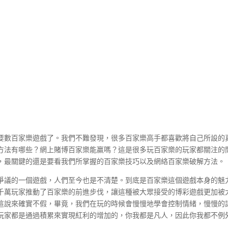
要數百家樂遊戲了。我們不難發現，很多百家樂高手都喜歡將自己所設的
方法有哪些？網上賭博百家樂能羸嗎？這是很多玩百家樂的玩家都關注的
，最關鍵的還是要看我們所掌握的百家樂技巧以及網絡百家樂破解方法。
爭議的一個遊戲，人們至今也是不清楚。到底是百家樂這個遊戲本身的魅
千萬玩家推動了百家樂的前進步伐，讓這種被大眾接受的博彩遊戲更加被
這說來確實不假，畢竟，我們在玩的時候會慢慢地學會控制情緒，慢慢的
玩家都是通過積累來實現紅利的增加的，你我都是凡人，因此你我都不例