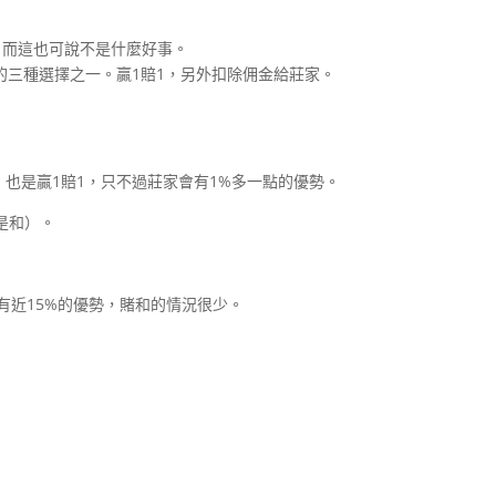
。而這也可說不是什麼好事。
中的三種選擇之一。贏1賠1，另外扣除佣金給莊家。
，也是贏1賠1，只不過莊家會有1%多一點的優勢。
是和）。
有近15%的優勢，賭和的情況很少。