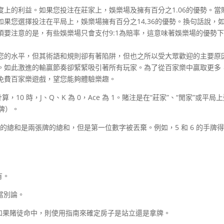
上的利益。如果您投注在莊家上，娛樂場及擁有百分之1.06的優勢。當
如果您選擇投注在平局上，娛樂場擁有百分之14,36的優勢。換句話說，
要注意的是，有些娛樂場只會支付9:1為賠率，這意味著娛樂場的優勢
您的水平，但其術語和規則卻有著陷阱，但也之所以受大眾歡迎的主要原
。如此激進的輸贏節奏卻緊緊吸引著所有玩家。為了從百家樂中贏取更多
免費百家樂遊戲，望您能夠體驗樂趣。
10 時，J、Q、K 為 0，Ace 為 1。賭注是在“莊家”、“閒家”或平局
牌）。
牌的總和是兩張牌的總和，但是第一位數字被丟棄。例如，5 和 6 的手牌
有。
當別論。
。如果賭徒命中，則使用指南來確定房子是站立還是拿牌。