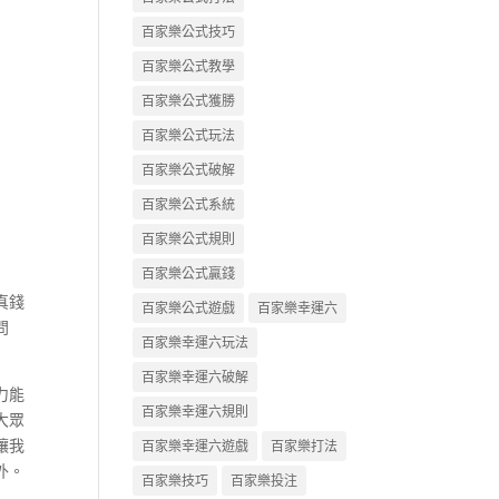
百家樂公式技巧
百家樂公式教學
百家樂公式獲勝
百家樂公式玩法
百家樂公式破解
百家樂公式系統
百家樂公式規則
百家樂公式贏錢
真錢
百家樂公式遊戲
百家樂幸運六
問
百家樂幸運六玩法
百家樂幸運六破解
力能
百家樂幸運六規則
大眾
讓我
百家樂幸運六遊戲
百家樂打法
外。
百家樂技巧
百家樂投注