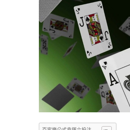
百家樂公式幸運六投注