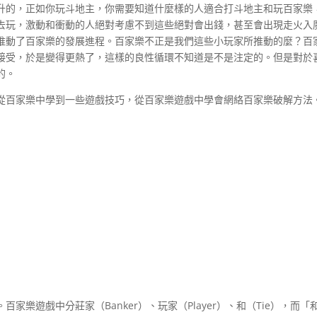
升的，正如你玩斗地主，你需要知道什麼樣的人適合打斗地主和玩百家樂
去玩，激動和衝動的人絕對考慮不到這些絕對會出錢，甚至會出現走火入
推動了百家樂的發展進程。百家樂不正是我們這些小玩家所推動的麼？百
接受，於是變得更熱了，這樣的良性循環不知道是不是注定的。但是對於
的。
從百家樂中學到一些遊戲技巧，從百家樂遊戲中學會網絡百家樂破解方法
樂遊戲中分莊家（Banker）、玩家（Player）、和（Tie），而「