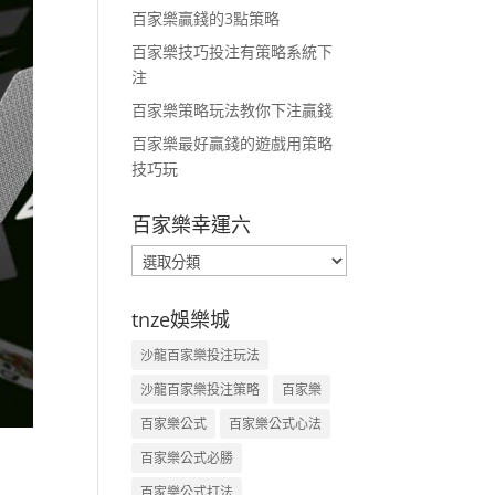
百家樂贏錢的3點策略
百家樂技巧投注有策略系統下
注
百家樂策略玩法教你下注贏錢
百家樂最好贏錢的遊戲用策略
技巧玩
百家樂幸運六
百
家
樂
tnze娛樂城
幸
沙龍百家樂投注玩法
運
六
沙龍百家樂投注策略
百家樂
百家樂公式
百家樂公式心法
百家樂公式必勝
百家樂公式打法