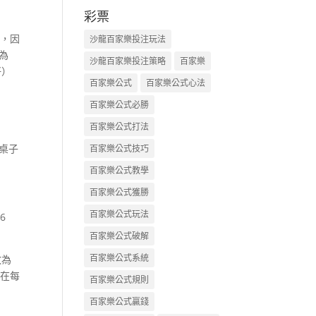
彩票
付，因
沙龍百家樂投注玩法
為
沙龍百家樂投注策略
百家樂
好）
百家樂公式
百家樂公式心法
百家樂公式必勝
百家樂公式打法
桌子
百家樂公式技巧
百家樂公式教學
百家樂公式獲勝
百家樂公式玩法
6
百家樂公式破解
百家樂公式系統
敗為
以在每
百家樂公式規則
百家樂公式贏錢