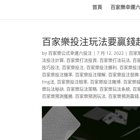
首頁
百家樂幸運
百家樂投注玩法要贏錢
by
百家樂公式幸運六投注
|
7 月 12, 2022
|
百家
法投注計算
,
百家樂打法投資
,
百家樂打法玩法
,
百
技巧投注
,
百家樂投注
,
百家樂投注勝利
,
百家樂投
百家樂投注機率
,
百家樂投注理解
,
百家樂投注發牌
ting法
,
百家樂投注賠率
,
百家樂投注賭博
,
百家樂
樂玩法秘訣
,
百家樂玩法策略
,
百家樂玩法系統
,
百
百家樂預測獲勝
,
百家樂預測玩法
,
百家樂預測贏錢