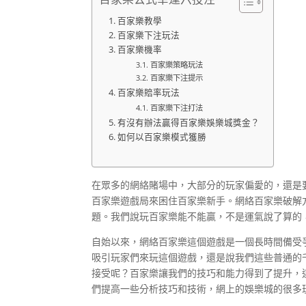
百家樂教學
百家樂下注玩法
百家樂機率
百家樂策略玩法
百家樂下注提示
百家樂賠率玩法
百家樂下注打法
有沒有辦法贏得百家樂娛樂城獎金？
如何以百家樂模式獲勝
在眾多的網絡賭場中，大部分的玩家偏愛的，還是
百家樂遊戲局來困住百家樂新手。網絡百家樂破解
題。我們說玩百家樂能不能贏，不是運氣說了算的
自始以來，網絡百家樂這個遊戲是一個長時間備受
吸引玩家們來玩這個遊戲，還是說我們這些普通的
接受呢？百家樂讓我們的技巧和能力得到了提升，
們提高一些分析技巧和技術，網上的娛樂城的很多