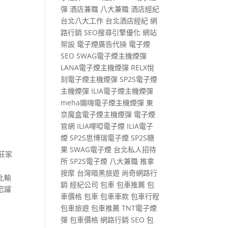
彈
酒店兼職
八大兼職
酒店經紀
台北八大工作
台北酒店經紀
網
路行銷
SEO搜尋引擎優化
網站
架設
電子煙廣告代操
電子煙
SEO
SWAG電子煙主機煙彈
LANA電子煙主機煙彈
RELX悅
刻電子煙主機煙彈
SP2S電子煙
主機煙彈
ILIA電子煙主機煙彈
meha媚嗨電子煙主機煙彈
東
京魔盒電子煙主機煙彈
電子煙
官網
ILIA哩啞電子煙
ILIA電子
煙
SP2S思博瑞電子煙
SP2S糖
果
SWAG電子煙
台北私人招待
莊家
所
SP2S電子煙
八大兼職
推拿
按摩
台灣暗黑旅遊
尚奇網路行
比輸
銷
經紀公司
包車
包車推薦
包
您躍
車價格
包車
包車車款
包車行程
包車旅遊
包車推薦
TNT電子煙
彈
包車價格
網路行銷
SEO
包