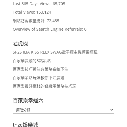
Last 365 Days Views:
65,705
Total Views:
153,124
網站訪客數量總計:
72,435
Overview of Search Engine Referrals:
0
老虎機
SP2S ILIA KISS RELX SWAG電子煙主機糖果煙彈
百家樂贏錢的3點策略
百家樂技巧投注有策略系統下注
百家樂策略玩法教你下注贏錢
百家樂最好贏錢的遊戲用策略技巧玩
百家樂幸運六
百
家
樂
tnze娛樂城