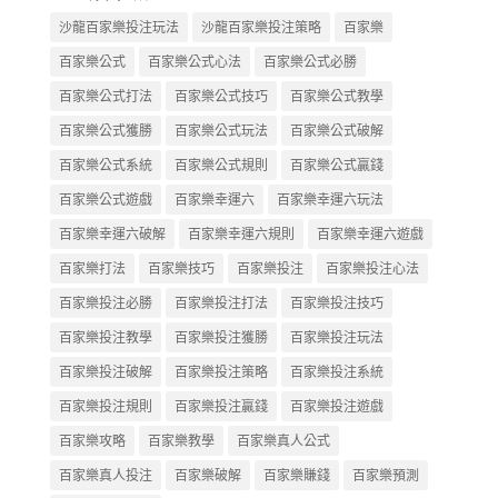
幸
沙龍百家樂投注玩法
沙龍百家樂投注策略
百家樂
運
六
百家樂公式
百家樂公式心法
百家樂公式必勝
百家樂公式打法
百家樂公式技巧
百家樂公式教學
百家樂公式獲勝
百家樂公式玩法
百家樂公式破解
百家樂公式系統
百家樂公式規則
百家樂公式贏錢
百家樂公式遊戲
百家樂幸運六
百家樂幸運六玩法
百家樂幸運六破解
百家樂幸運六規則
百家樂幸運六遊戲
百家樂打法
百家樂技巧
百家樂投注
百家樂投注心法
百家樂投注必勝
百家樂投注打法
百家樂投注技巧
百家樂投注教學
百家樂投注獲勝
百家樂投注玩法
百家樂投注破解
百家樂投注策略
百家樂投注系統
百家樂投注規則
百家樂投注贏錢
百家樂投注遊戲
百家樂攻略
百家樂教學
百家樂真人公式
百家樂真人投注
百家樂破解
百家樂賺錢
百家樂預測